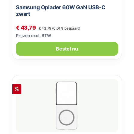
Samsung Oplader 60W GaN USB-C
zwart
Normale prijs:
Verkoopprijs:
€ 43,79
€ 43,79
(0.01% bespaard)
Prijzen excl. BTW
Bestel nu
Korting
%