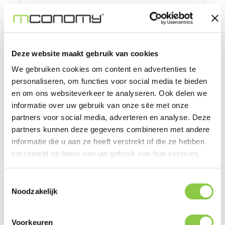
Normale prijs:
€ 57,84
Prijzen excl. BTW
Deze website maakt gebruik van cookies
Bestel nu
We gebruiken cookies om content en advertenties te
personaliseren, om functies voor social media te bieden
en om ons websiteverkeer te analyseren. Ook delen we
informatie over uw gebruik van onze site met onze
partners voor social media, adverteren en analyse. Deze
partners kunnen deze gegevens combineren met andere
informatie die u aan ze heeft verstrekt of die ze hebben
verzameld op basis van uw gebruik van hun services.
Toestemmingsselectie
Noodzakelijk
Samsung Galaxy S25 Kindsuit case
zwart
Voorkeuren