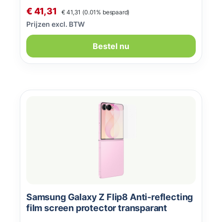
Normale prijs:
Verkoopprijs:
€ 41,31
€ 41,31
(0.01% bespaard)
Prijzen excl. BTW
Bestel nu
Samsung Galaxy Z Flip8 Anti-reflecting
film screen protector transparant