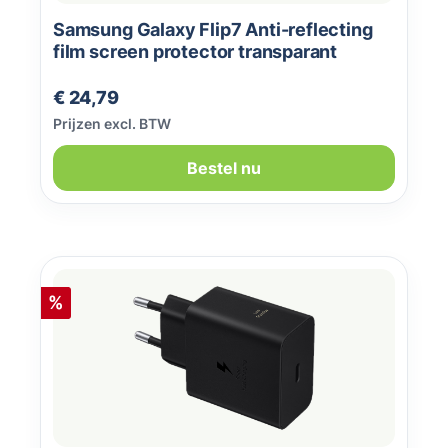
Samsung Galaxy Flip7 Anti-reflecting
film screen protector transparant
Normale prijs:
€ 24,79
Prijzen excl. BTW
Bestel nu
Korting
%