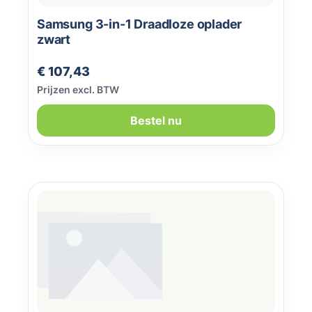
Samsung 3-in-1 Draadloze oplader
zwart
Normale prijs:
€ 107,43
Prijzen excl. BTW
Bestel nu