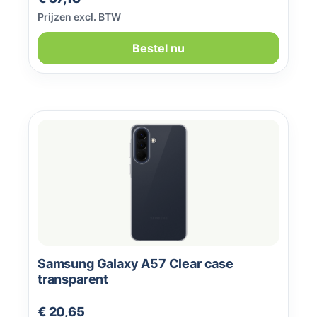
Prijzen excl. BTW
Bestel nu
Samsung Galaxy A57 Clear case
transparent
Normale prijs:
€ 20,65