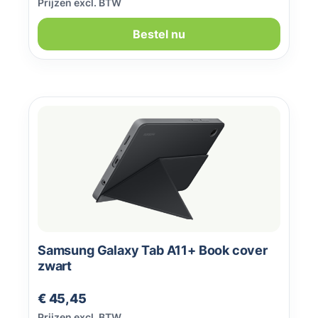
Prijzen excl. BTW
Bestel nu
Samsung Galaxy Tab A11+ Book cover
zwart
Normale prijs:
€ 45,45
Prijzen excl. BTW