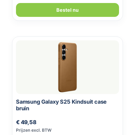
Bestel nu
Samsung Galaxy S25 Kindsuit case
bruin
Normale prijs:
€ 49,58
Prijzen excl. BTW