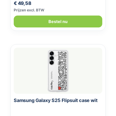
Normale prijs:
€ 49,58
Prijzen excl. BTW
Bestel nu
Samsung Galaxy S25 Flipsuit case wit