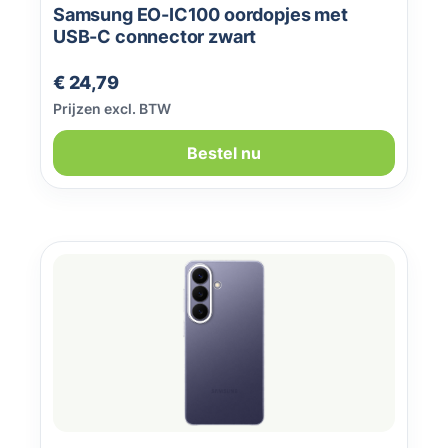
Samsung EO-IC100 oordopjes met
USB-C connector zwart
Normale prijs:
€ 24,79
Prijzen excl. BTW
Bestel nu