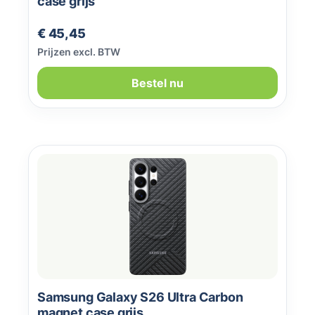
case grijs
Normale prijs:
€ 45,45
Prijzen excl. BTW
Bestel nu
Samsung Galaxy S26 Ultra Carbon
magnet case grijs