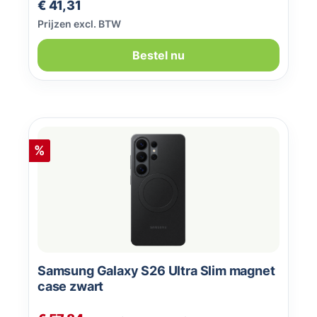
Normale prijs:
€ 41,31
Prijzen excl. BTW
Bestel nu
Korting
%
Samsung Galaxy S26 Ultra Slim magnet
case zwart
Normale prijs: