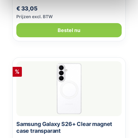
Normale prijs:
€ 33,05
Prijzen excl. BTW
Bestel nu
Korting
%
Samsung Galaxy S26+ Clear magnet
case transparant