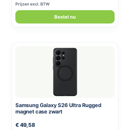
Prijzen excl. BTW
Bestel nu
Samsung Galaxy S26 Ultra Rugged
magnet case zwart
Normale prijs:
€ 49,58