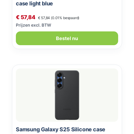
case light blue
Normale prijs:
Verkoopprijs:
€ 57,84
€ 57,84
(0.01% bespaard)
Prijzen excl. BTW
Bestel nu
Samsung Galaxy S25 Silicone case