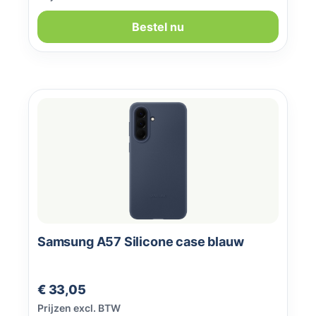
Bestel nu
Samsung A57 Silicone case blauw
Normale prijs:
€ 33,05
Prijzen excl. BTW