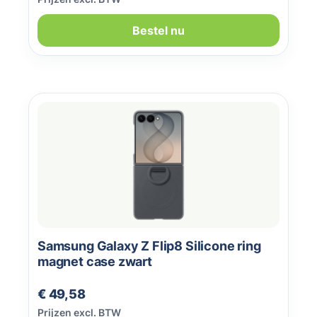
Bestel nu
Samsung Galaxy Z Flip8 Silicone ring
magnet case zwart
Normale prijs:
€ 49,58
Prijzen excl. BTW