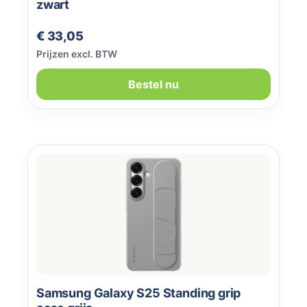
zwart
Normale prijs:
€ 33,05
Prijzen excl. BTW
Bestel nu
Samsung Galaxy S25 Standing grip