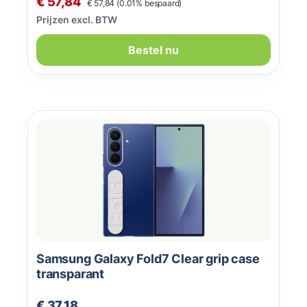
Verkoopprijs:
€ 57,84
€ 57,84
(0.01% bespaard)
Prijzen excl. BTW
Bestel nu
Samsung Galaxy Fold7 Clear grip case
transparant
Normale prijs:
€ 37,18