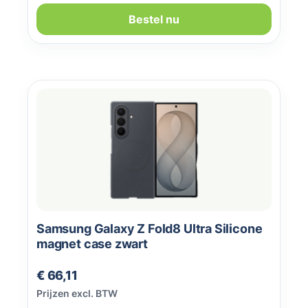
Bestel nu
Samsung Galaxy Z Fold8 Ultra Silicone
magnet case zwart
Normale prijs:
€ 66,11
Prijzen excl. BTW