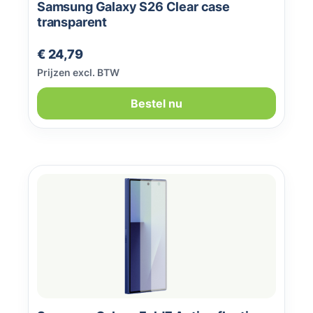
Samsung Galaxy S26 Clear case
transparent
Normale prijs:
€ 24,79
Prijzen excl. BTW
Bestel nu