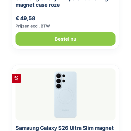
magnet case roze
Normale prijs:
€ 49,58
Prijzen excl. BTW
Bestel nu
Korting
%
Samsung Galaxy S26 Ultra Slim magnet