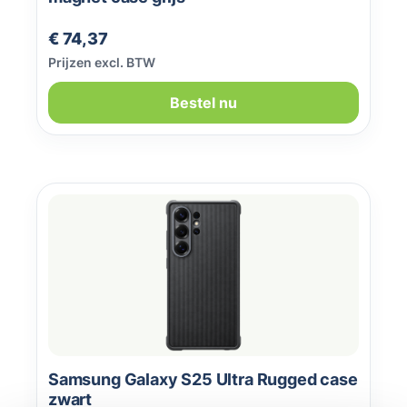
Normale prijs:
€ 74,37
Prijzen excl. BTW
Bestel nu
Samsung Galaxy S25 Ultra Rugged case
zwart