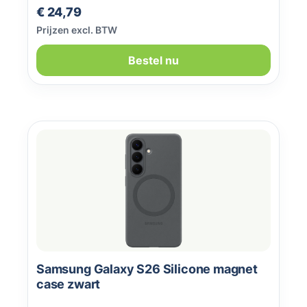
Normale prijs:
€ 24,79
Prijzen excl. BTW
Bestel nu
Samsung Galaxy S26 Silicone magnet
case zwart