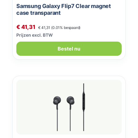
Samsung Galaxy Flip7 Clear magnet
case transparant
Normale prijs:
Verkoopprijs:
€ 41,31
€ 41,31
(0.01% bespaard)
Prijzen excl. BTW
Bestel nu