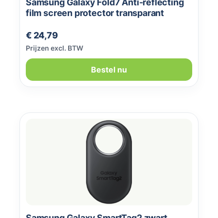
Samsung Galaxy Fold7 Anti-reflecting
film screen protector transparant
Normale prijs:
€ 24,79
Prijzen excl. BTW
Bestel nu
Samsung Galaxy SmartTag2 zwart