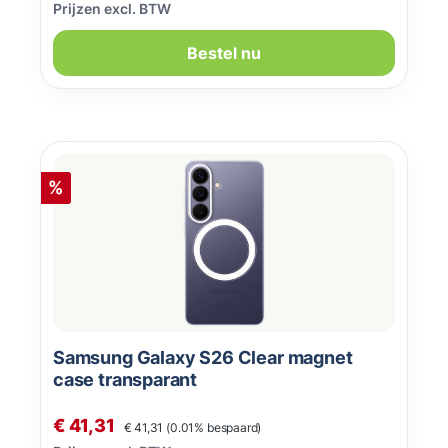
Prijzen excl. BTW
Bestel nu
Korting
%
Samsung Galaxy S26 Clear magnet
case transparant
Normale prijs:
Verkoopprijs:
€ 41,31
€ 41,31
(0.01% bespaard)