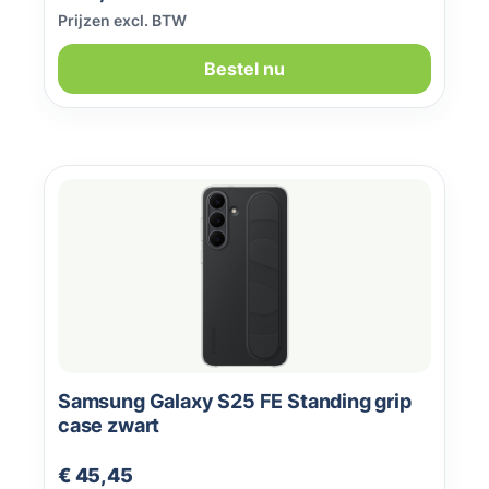
Prijzen excl. BTW
Bestel nu
Samsung Galaxy S25 FE Standing grip
case zwart
Normale prijs:
€ 45,45