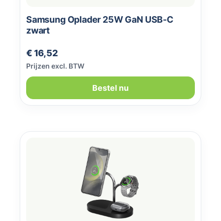
Samsung Oplader 25W GaN USB-C
zwart
Normale prijs:
€ 16,52
Prijzen excl. BTW
Bestel nu