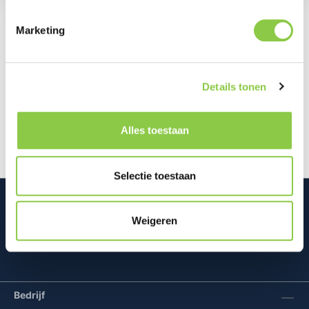
Marketing
Beschrijving
De Clear Magnet Case combineert minimalistisch
Details tonen
design met praktische functionaliteit. De
transparante afwerking laat het ori…
Meer
Alles toestaan
Selectie toestaan
Weigeren
Mconomy BV
Bedrijf