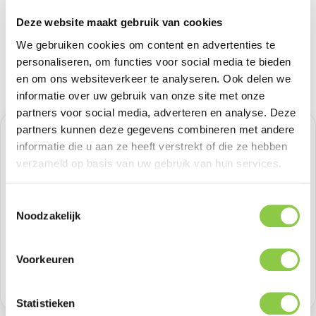
Deze website maakt gebruik van cookies
We gebruiken cookies om content en advertenties te
personaliseren, om functies voor social media te bieden
en om ons websiteverkeer te analyseren. Ook delen we
informatie over uw gebruik van onze site met onze
partners voor social media, adverteren en analyse. Deze
partners kunnen deze gegevens combineren met andere
Verkoopprijs:
€ 41,31
%
informatie die u aan ze heeft verstrekt of die ze hebben
Normale prijs:
€ 41,31
(0.01% bespaard)
verzameld op basis van uw gebruik van hun services.
Prijzen excl. BTW
Toestemmingsselectie
Producthoeveelheid: Voer de gewenste h
Bestel nu
Noodzakelijk
Productnummer:
SAMGP-FFF766YCATW
Voorkeuren
Voorraad:
17
Statistieken