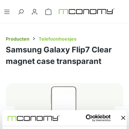
Ga naar de hoofdinhoud
Winkelwagentje bevat 0 artikelen. 
Producten
Telefoonhoesjes
Samsung Galaxy Flip7 Clear
magnet case transparant
Afbeeldingengalerij overslaan