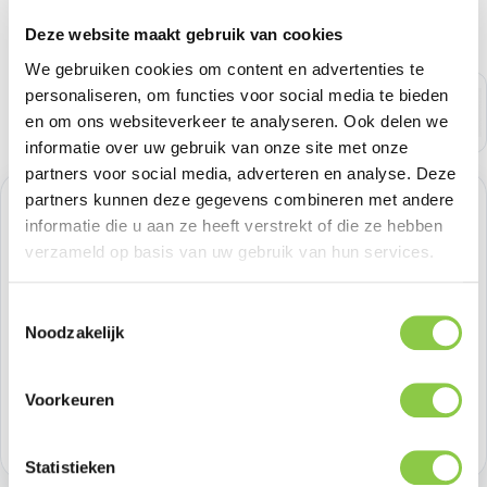
Deze website maakt gebruik van cookies
We gebruiken cookies om content en advertenties te
personaliseren, om functies voor social media te bieden
en om ons websiteverkeer te analyseren. Ook delen we
informatie over uw gebruik van onze site met onze
partners voor social media, adverteren en analyse. Deze
partners kunnen deze gegevens combineren met andere
Normale prijs:
€ 37,18
informatie die u aan ze heeft verstrekt of die ze hebben
verzameld op basis van uw gebruik van hun services.
Prijzen excl. BTW
Toestemmingsselectie
Producthoeveelheid: Voer de gewenste h
Bestel nu
Noodzakelijk
Productnummer:
SAMEF-QF966CTEGWW
Voorkeuren
Voorraad:
11
Statistieken