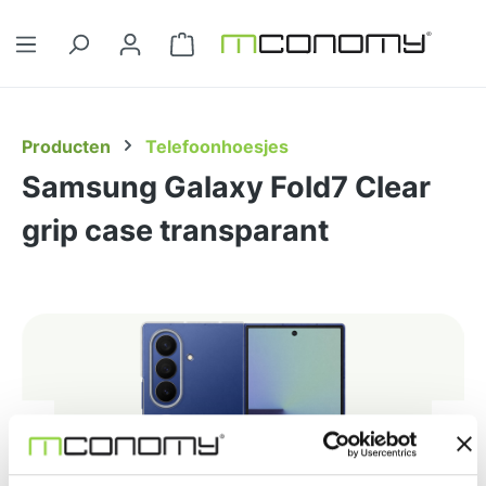
Ga naar de hoofdinhoud
Winkelwagentje bevat 0 artikelen. 
Producten
Telefoonhoesjes
Samsung Galaxy Fold7 Clear
grip case transparant
Afbeeldingengalerij overslaan