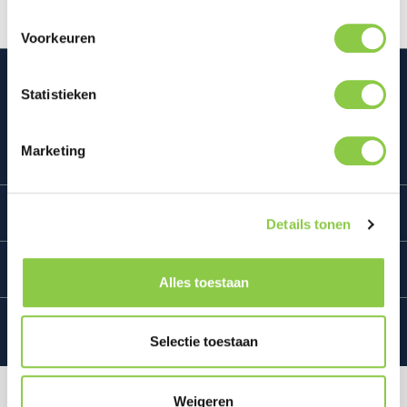
Voorkeuren
Statistieken
Mconomy BV
Marketing
Bedrijf
Details tonen
Klantenservice
Alles toestaan
Selectie toestaan
Alle prijzen excl. BTW plus
verzendkosten
en
Weigeren