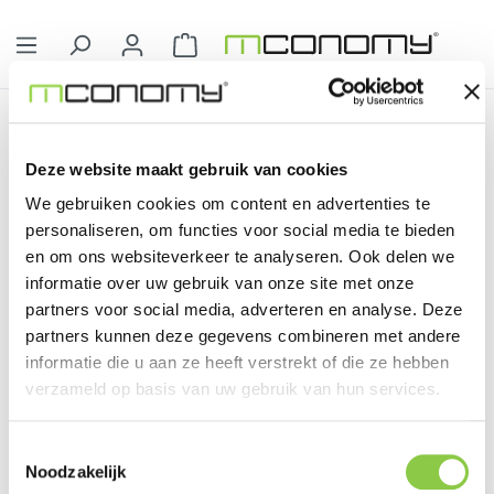
Ga naar de hoofdinhoud
Winkelwagentje bevat 0 artikelen. 
Service
Bedrijf
Deze website maakt gebruik van cookies
Bedrijf
We gebruiken cookies om content en advertenties te
personaliseren, om functies voor social media te bieden
en om ons websiteverkeer te analyseren. Ook delen we
informatie over uw gebruik van onze site met onze
partners voor social media, adverteren en analyse. Deze
partners kunnen deze gegevens combineren met andere
Filter
informatie die u aan ze heeft verstrekt of die ze hebben
verzameld op basis van uw gebruik van hun services.
Geen producten gevonden.
Toestemmingsselectie
Noodzakelijk