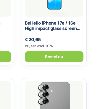
h
BeHello iPhone 17e / 16e
High impact glass screen
protector
Normale prijs:
€ 20,65
Prijzen excl. BTW
Bestel nu