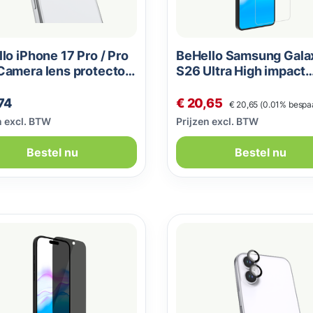
lo iPhone 17 Pro / Pro
BeHello Samsung Gala
Camera lens protector
S26 Ultra High impact
t
screen protector
Normale prijs:
le prijs:
Verkoopprijs:
74
€ 20,65
€ 20,65
(0.01% bespa
n excl. BTW
Prijzen excl. BTW
Bestel nu
Bestel nu