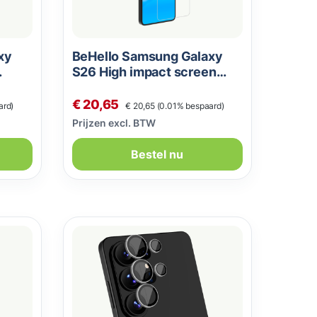
xy
BeHello Samsung Galaxy
S26 High impact screen
protector
Normale prijs:
Verkoopprijs:
€ 20,65
ard)
€ 20,65
(0.01% bespaard)
Prijzen excl. BTW
Bestel nu