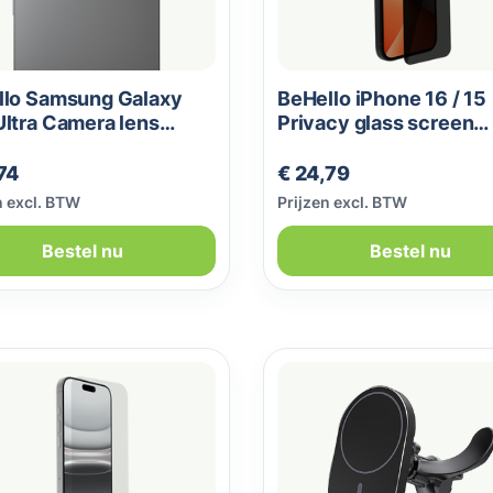
llo Samsung Galaxy
BeHello iPhone 16 / 15
ltra Camera lens
Privacy glass screen
ctor zwart
protector
le prijs:
Normale prijs:
74
€ 24,79
n excl. BTW
Prijzen excl. BTW
Bestel nu
Bestel nu
ng