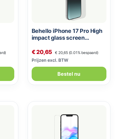
Behello iPhone 17 Pro High
impact glass screen
protector
Normale prijs:
Verkoopprijs:
€ 20,65
ard)
€ 20,65
(0.01% bespaard)
Prijzen excl. BTW
Bestel nu