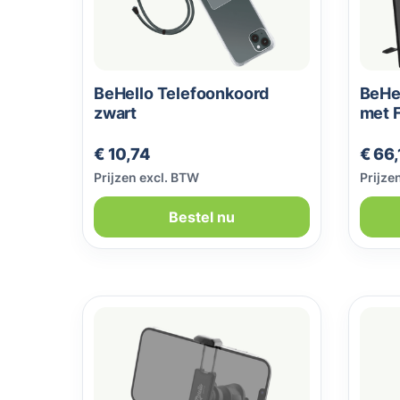
BeHello Telefoonkoord
BeHel
zwart
met F
zwar
Normale prijs:
Norma
€ 10,74
€ 66,
Prijzen excl. BTW
Prijze
Bestel nu