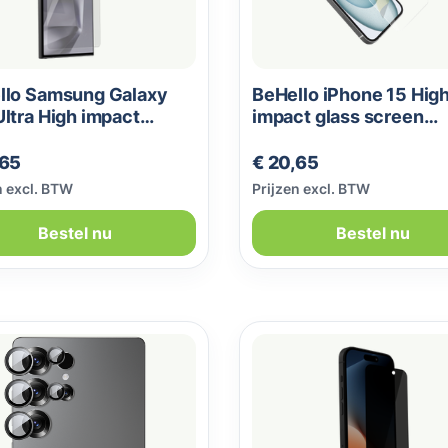
llo Samsung Galaxy
BeHello iPhone 15 Hig
ltra High impact
impact glass screen
n protector
protector
le prijs:
Normale prijs:
,65
€ 20,65
n excl. BTW
Prijzen excl. BTW
Bestel nu
Bestel nu