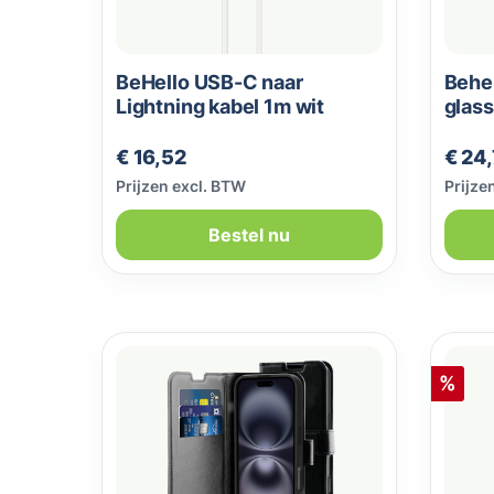
BeHello USB-C naar
Behel
Lightning kabel 1m wit
glass
Normale prijs:
Norma
€ 16,52
€ 24
Prijzen excl. BTW
Prijze
Bestel nu
Korti
%