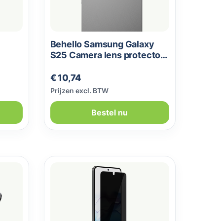
Behello Samsung Galaxy
S25 Camera lens protector
zwart
Normale prijs:
€ 10,74
Prijzen excl. BTW
Bestel nu