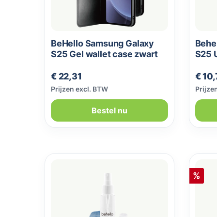
BeHello Samsung Galaxy
Behe
S25 Gel wallet case zwart
S25 U
prote
Normale prijs:
Norma
€ 22,31
€ 10,
Prijzen excl. BTW
Prijze
Bestel nu
Korti
%