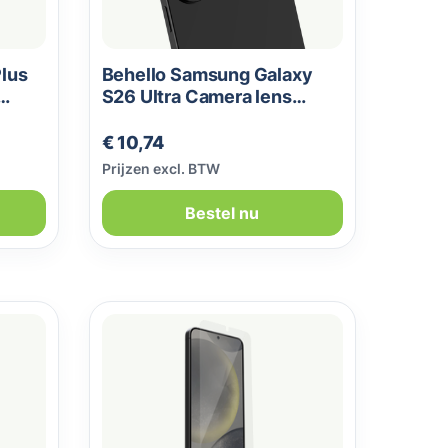
Plus
Behello Samsung Galaxy
S26 Ultra Camera lens
protector
Normale prijs:
€ 10,74
Prijzen excl. BTW
Bestel nu