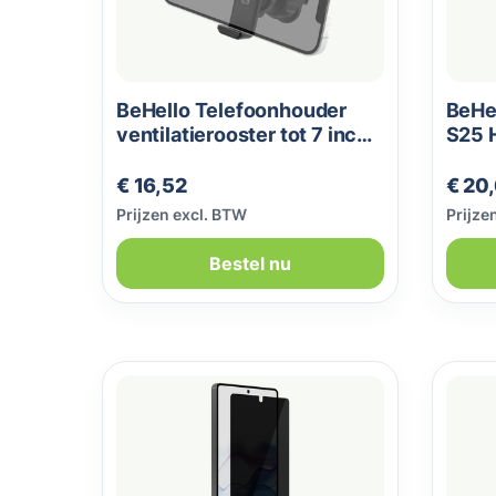
BeHello Telefoonhouder
BeHe
ventilatierooster tot 7 inch
S25 H
zwart
scree
Normale prijs:
Norma
€ 16,52
€ 20
Prijzen excl. BTW
Prijze
Bestel nu