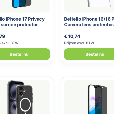
lo iPhone 17 Privacy
BeHello iPhone 16/16 
 screen protector
Camera lens protector
zwart
le prijs:
Normale prijs:
,79
€ 10,74
n excl. BTW
Prijzen excl. BTW
Bestel nu
Bestel nu
ng