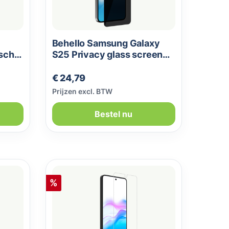
Behello Samsung Galaxy
ische
S25 Privacy glass screen
protector
Normale prijs:
€ 24,79
Prijzen excl. BTW
Bestel nu
Korting
%