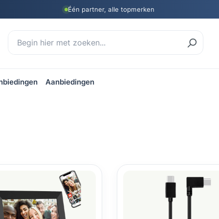
Één partner, alle topmerken
nbiedingen
Aanbiedingen