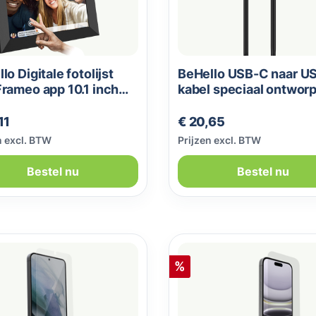
lo Digitale fotolijst
BeHello USB-C naar U
rameo app 10.1 inch
kabel speciaal ontwor
t
voor gamers
le prijs:
Normale prijs:
11
€ 20,65
n excl. BTW
Prijzen excl. BTW
Bestel nu
Bestel nu
Korting
%