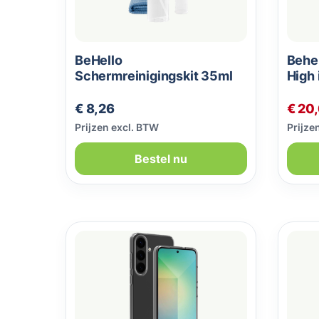
BeHello
Behel
Schermreinigingskit 35ml
High 
prote
Normale prijs:
Verko
€ 8,26
€ 20
Prijzen excl. BTW
Prijze
Bestel nu