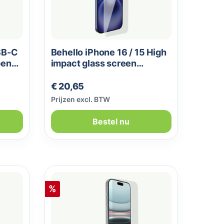
SB-C
Behello iPhone 16 / 15 High
pen
impact glass screen
protector
Normale prijs:
€ 20,65
Prijzen excl. BTW
Bestel nu
Korting
%