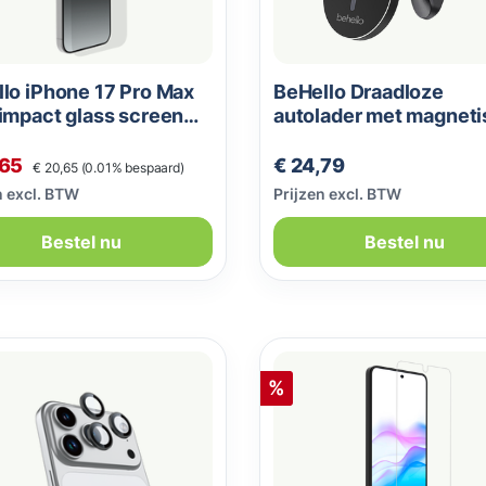
lo iPhone 17 Pro Max
BeHello Draadloze
impact glass screen
autolader met magnet
ctor
ring zwart
Normale prijs:
opprijs:
Normale prijs:
,65
€ 24,79
€ 20,65
(0.01% bespaard)
n excl. BTW
Prijzen excl. BTW
Bestel nu
Bestel nu
Korting
%