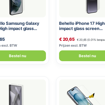
llo Samsung Galaxy
Behello iPhone 17 High
igh impact glass
impact glass screen
n protector
protector
Normale prijs:
le prijs:
Verkoopprijs:
,65
€ 20,65
€ 20,65
(0.01% bespa
n excl. BTW
Prijzen excl. BTW
Bestel nu
Bestel nu