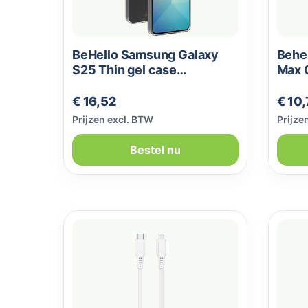
BeHello Samsung Galaxy
Behel
S25 Thin gel case
Max 
transparant
zwar
Normale prijs:
Norma
€ 16,52
€ 10,
Prijzen excl. BTW
Prijze
Bestel nu