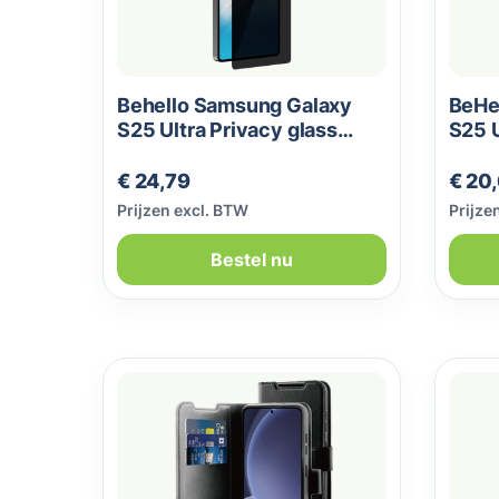
Behello Samsung Galaxy
BeHe
S25 Ultra Privacy glass
S25 U
screen protector
scree
Normale prijs:
Norma
€ 24,79
€ 20
Prijzen excl. BTW
Prijze
Bestel nu