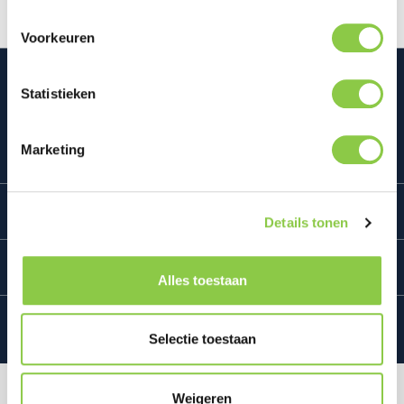
Voorkeuren
Statistieken
Mconomy BV
Marketing
Bedrijf
Details tonen
Klantenservice
Alles toestaan
Selectie toestaan
Alle prijzen excl. BTW plus
verzendkosten
en
Weigeren