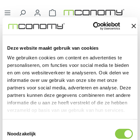
Ga naar de hoofdinhoud
Winkelwagentje bevat 0 artikelen. 
Service
Klantenservice
Deze website maakt gebruik van cookies
Klantenservice
We gebruiken cookies om content en advertenties te
personaliseren, om functies voor social media te bieden
en om ons websiteverkeer te analyseren. Ook delen we
informatie over uw gebruik van onze site met onze
partners voor social media, adverteren en analyse. Deze
partners kunnen deze gegevens combineren met andere
Filter
informatie die u aan ze heeft verstrekt of die ze hebben
verzameld op basis van uw gebruik van hun services.
Geen producten gevonden.
Toestemmingsselectie
Noodzakelijk