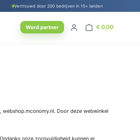
Vertrouwd door 200 bedrijven in 15+ landen
€ 0,00
Winkelwage
Word partner
p, webshop.mconomy.nl. Door deze webwinkel
 Ondanks onze zorgvuldigheid kunnen er