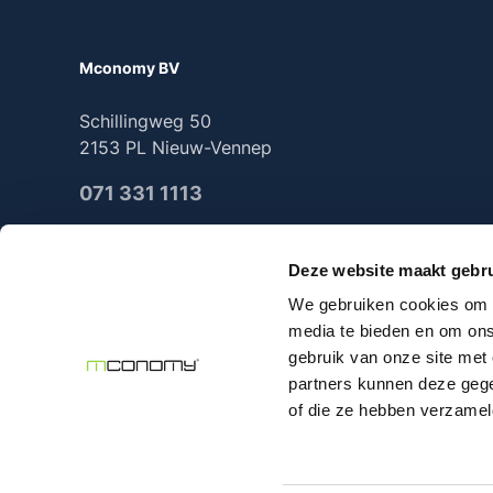
Mconomy BV
Schillingweg 50
2153 PL Nieuw-Vennep
071 331 1113
Deze website maakt gebru
We gebruiken cookies om c
2025 Mconomy all rights reserved
media te bieden en om ons
gebruik van onze site met
partners kunnen deze gege
of die ze hebben verzamel
Alle prijzen excl. 