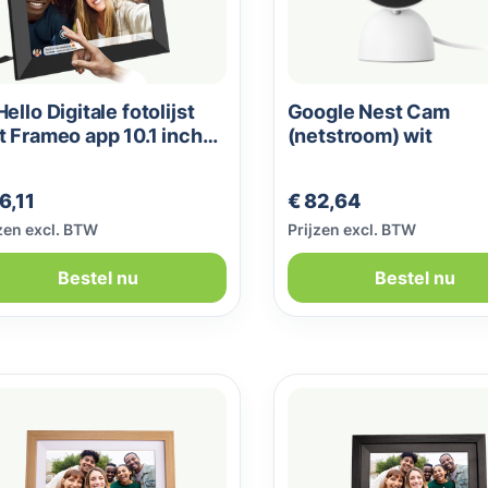
ello Digitale fotolijst
Google Nest Cam
 Frameo app 10.1 inch
(netstroom) wit
art
male prijs:
Normale prijs:
6,11
€ 82,64
zen excl. BTW
Prijzen excl. BTW
Bestel nu
Bestel nu