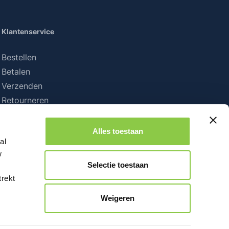
Klantenservice
Bestellen
Betalen
Verzenden
Retourneren
Alles toestaan
al
w
Selectie toestaan
trekt
Weigeren
iet anders vermeld.