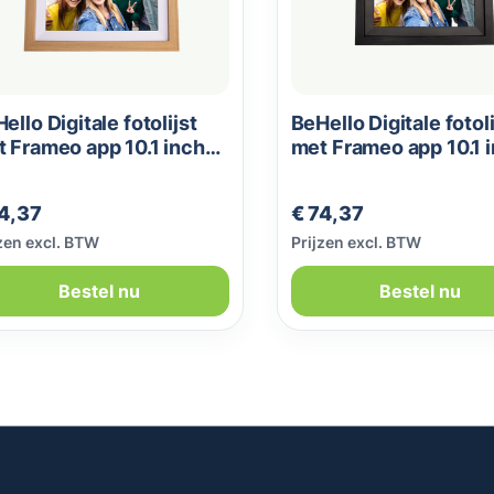
ello Digitale fotolijst
BeHello Digitale fotoli
 Frameo app 10.1 inch
met Frameo app 10.1 
ht eikenhout
donker eikenhout
male prijs:
Normale prijs:
74,37
€ 74,37
zen excl. BTW
Prijzen excl. BTW
Bestel nu
Bestel nu