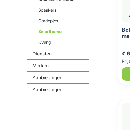
Speakers
Oordopjes
BeH
Smarthome
met
zw
Overig
Nor
€ 6
Diensten
Prij
Merken
Aanbiedingen
Aanbiedingen