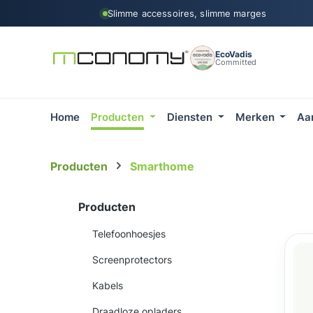
Slimme accessoires, slimme marges
 naar de hoofdinhoud
Ga naar de zoekopdracht
Ga naar de hoofdnavigatie
EcoVadis
Committed
Home
Producten
Diensten
Merken
Aa
Producten
Smarthome
Producten
Telefoonhoesjes
Screenprotectors
Kabels
Draadloze opladers