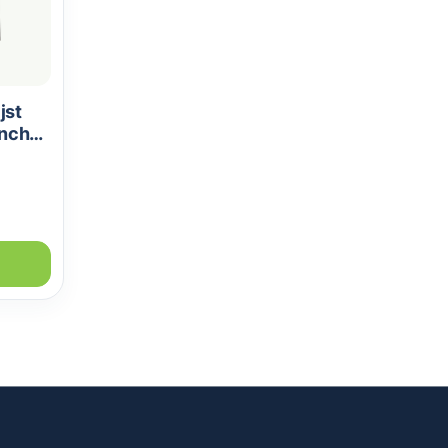
jst
inch