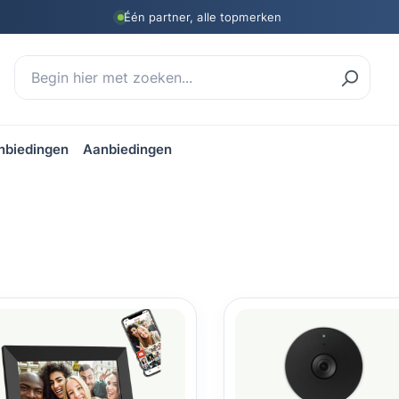
Één partner, alle topmerken
nbiedingen
Aanbiedingen