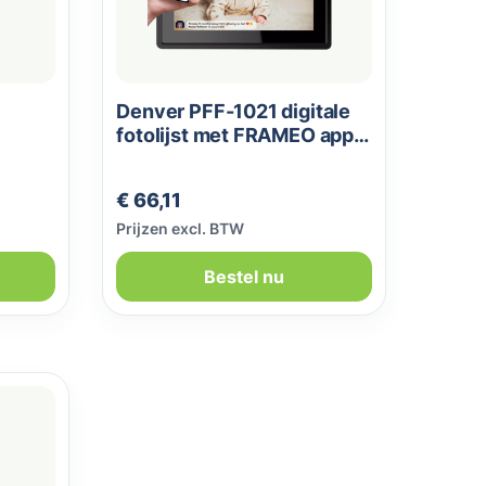
Denver PFF-1021 digitale
fotolijst met FRAMEO app
zwart
Normale prijs:
€ 66,11
Prijzen excl. BTW
Bestel nu