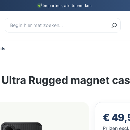
Één partner, alle topmerken
als
Ultra Rugged magnet cas
Normale prij
€ 49,
Prijzen exc