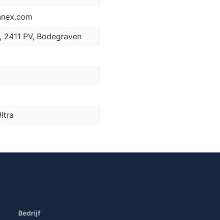
nnex.com
2, 2411 PV, Bodegraven
ltra
Bedrijf