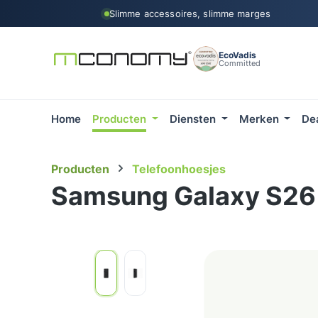
Slimme accessoires, slimme marges
 naar de hoofdinhoud
Ga naar de zoekopdracht
Ga naar de hoofdnavigatie
EcoVadis
Committed
Home
Producten
Diensten
Merken
De
Producten
Telefoonhoesjes
Samsung Galaxy S26 
Afbeeldingengalerij overslaan