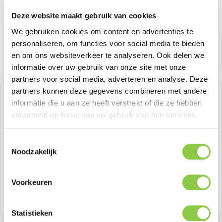
Deze website maakt gebruik van cookies
We gebruiken cookies om content en advertenties te
personaliseren, om functies voor social media te bieden
en om ons websiteverkeer te analyseren. Ook delen we
informatie over uw gebruik van onze site met onze
partners voor social media, adverteren en analyse. Deze
partners kunnen deze gegevens combineren met andere
Normale prijs:
€ 33,05
informatie die u aan ze heeft verstrekt of die ze hebben
verzameld op basis van uw gebruik van hun services.
Prijzen excl. BTW
Toestemmingsselectie
Producthoeveelheid: Voer de gewenste h
Bestel nu
Noodzakelijk
Productnummer:
SAMEF-PA566CBEGWW
Voorkeuren
Voorraad:
48
Statistieken