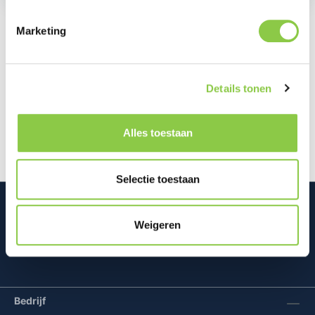
Marketing
Beschrijving
Dit Samsung Siliconen Hoesje is een soepel en
Details tonen
zijdezacht hoesje dat je gemakkelijk urenlang
comfortabel kunt vasthouden. Het…
Meer
Alles toestaan
Selectie toestaan
Weigeren
Mconomy BV
Bedrijf