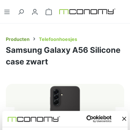
Ga naar de hoofdinhoud
Winkelwagentje bevat 0 artikelen. 
Producten
Telefoonhoesjes
Samsung Galaxy A56 Silicone
case zwart
Afbeeldingengalerij overslaan