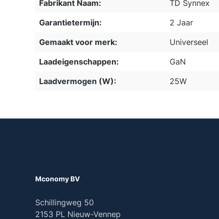
Fabrikant Naam:
TD Synnex
Garantietermijn:
2 Jaar
Gemaakt voor merk:
Universeel
Laadeigenschappen:
GaN
Laadvermogen (W):
25W
Mconomy BV
Schillingweg 50
2153 PL Nieuw-Vennep