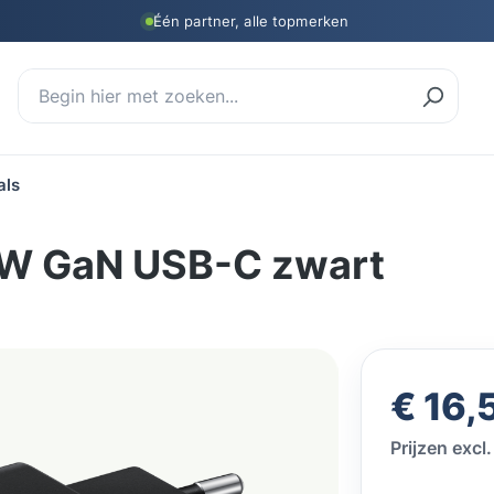
Één partner, alle topmerken
als
W GaN USB-C zwart
Normale prij
€ 16,
Prijzen exc