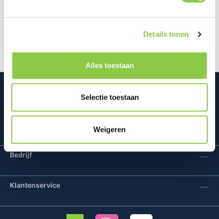
Heb jij ook zo een hekel aan vingerafdrukken op je
scherm? Dit is verleden tijd met de BeHello Cleaning
Kit. Met de BeHello…
Meer
Details tonen
Alles toestaan
Selectie toestaan
Mconomy BV
Weigeren
Bedrijf
Klantenservice