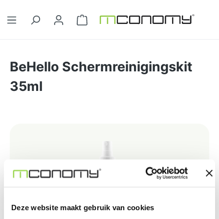
Ga naar de hoofdinhoud
Winkelwagentje bevat 0 artikelen. 
BeHello Schermreinigingskit
35ml
Afbeeldingengalerij overslaan
Deze website maakt gebruik van cookies