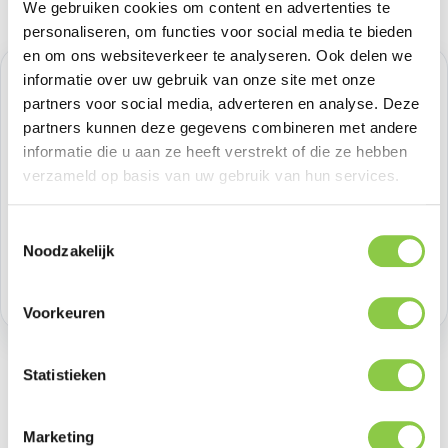
We gebruiken cookies om content en advertenties te
personaliseren, om functies voor social media te bieden
en om ons websiteverkeer te analyseren. Ook delen we
informatie over uw gebruik van onze site met onze
Normale prijs:
€ 8,26
partners voor social media, adverteren en analyse. Deze
Prijzen excl. BTW
partners kunnen deze gegevens combineren met andere
informatie die u aan ze heeft verstrekt of die ze hebben
verzameld op basis van uw gebruik van hun services.
Producthoeveelheid: Voer de gewenste h
Bestel nu
Toestemmingsselectie
Productnummer:
BEHGAD00012
Noodzakelijk
Voorraad:
>100
Voorkeuren
Statistieken
Beschrijving
Marketing