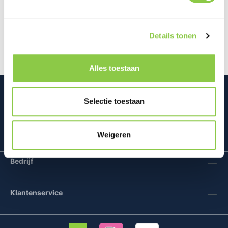
Met de BeHello Magnetic Card Holder heb je altijd
je belangrijkste pasjes binnen handbereik, of het nu
je ID-kaart, creditca…
Meer
Details tonen
Alles toestaan
Selectie toestaan
Mconomy BV
Weigeren
Bedrijf
Klantenservice