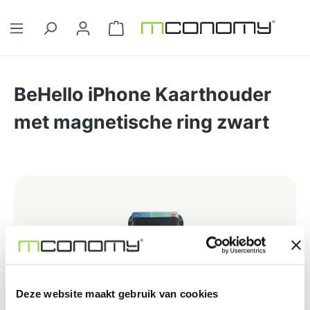
Ga naar de hoofdinhoud
Winkelwagentje bevat 0 artikelen. 
BeHello iPhone Kaarthouder
met magnetische ring zwart
Afbeeldingengalerij overslaan
Deze website maakt gebruik van cookies