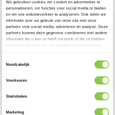
We gebruiken cookies om content en advertenties te
personaliseren, om functies voor social media te bieden
en om ons websiteverkeer te analyseren. Ook delen we
informatie over uw gebruik van onze site met onze
Normale prijs:
€ 12,39
partners voor social media, adverteren en analyse. Deze
Prijzen excl. BTW
partners kunnen deze gegevens combineren met andere
informatie die u aan ze heeft verstrekt of die ze hebben
verzameld op basis van uw gebruik van hun services.
Producthoeveelheid: Voer de gewenste h
Bestel nu
Toestemmingsselectie
Productnummer:
BEHACH0003
Noodzakelijk
Voorraad:
>100
Voorkeuren
Statistieken
Beschrijving
Marketing