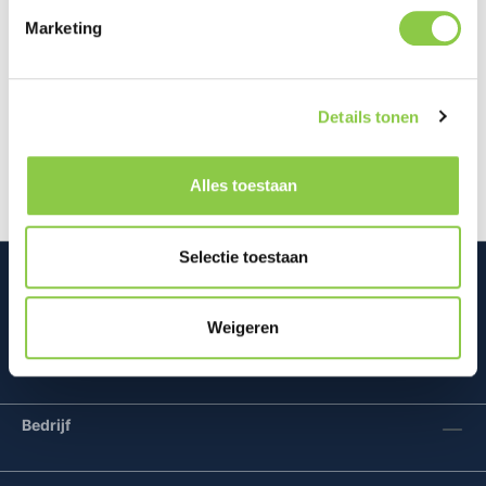
Marketing
Beschrijving
Dit is de BeHello USB-C Lightning Oplaadkabel met
Details tonen
een lengte van 1 meter, uitgevoerd in het wit. Deze
oplaadkabel is gemaakt…
Meer
Alles toestaan
Selectie toestaan
Weigeren
Mconomy BV
Bedrijf