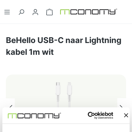
Ga naar de hoofdinhoud
Winkelwagentje bevat 0 artikelen. 
BeHello USB-C naar Lightning
kabel 1m wit
Afbeeldingengalerij overslaan