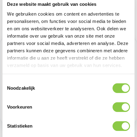
Deze website maakt gebruik van cookies
We gebruiken cookies om content en advertenties te
personaliseren, om functies voor social media te bieden
en om ons websiteverkeer te analyseren. Ook delen we
informatie over uw gebruik van onze site met onze
partners voor social media, adverteren en analyse. Deze
Normale prijs:
€ 16,52
partners kunnen deze gegevens combineren met andere
informatie die u aan ze heeft verstrekt of die ze hebben
Prijzen excl. BTW
verzameld op basis van uw gebruik van hun services.
Producthoeveelheid: Voer de gewenste h
Toestemmingsselectie
Bestel nu
Noodzakelijk
Productnummer:
BEHCBL00040
Voorkeuren
Voorraad:
>100
Statistieken