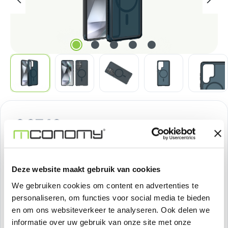
Normale prijs:
€ 37,18
Prijzen excl. BTW
Producthoeveelheid: Voer de gewenste h
Deze website maakt gebruik van cookies
Bestel nu
We gebruiken cookies om content en advertenties te
personaliseren, om functies voor social media te bieden
Productnummer:
SOSIMP0135
en om ons websiteverkeer te analyseren. Ook delen we
informatie over uw gebruik van onze site met onze
Voorraad:
47