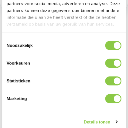
partners voor social media, adverteren en analyse. Deze
partners kunnen deze gegevens combineren met andere
informatie die u aan ze heeft verstrekt of die ze hebben
verzameld op basis van uw gebruik van hun services.
Beschrijving
Toestemmingsselectie
Noodzakelijk
Ontdek de Defend Heavy Impact Hoes voor de
Samsung Galaxy S25 Ultra, ontworpen om je toestel
ultieme bescherming te bieden.…
Meer
Voorkeuren
Statistieken
Marketing
Productgalerij overslaan
Related
Details tonen