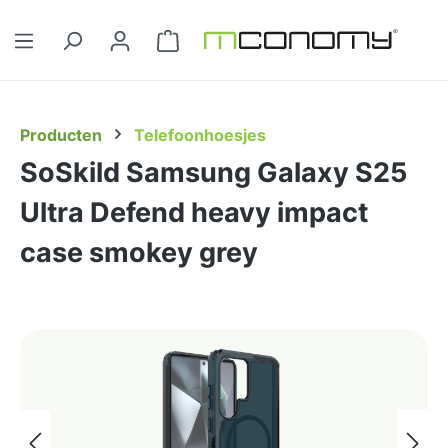
Ga naar de hoofdinhoud
Winkelwagentje bevat 0 artikelen. 
Producten
Telefoonhoesjes
SoSkild Samsung Galaxy S25
Ultra Defend heavy impact
case smokey grey
Afbeeldingengalerij overslaan