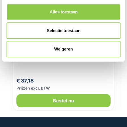
Alles toestaan
Selectie toestaan
Weigeren
SoSkild Samsung Galaxy S25+ Defend
heavy impact case smokey grey
Normale prijs:
€ 37,18
Prijzen excl. BTW
Bestel nu