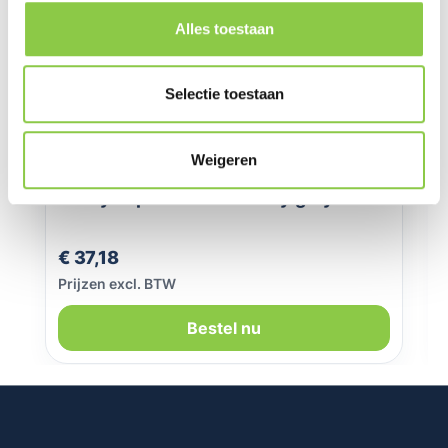
Alles toestaan
Selectie toestaan
Weigeren
SoSkild Samsung Galaxy S25+ Defend
heavy impact case smokey grey
Normale prijs:
€ 37,18
Prijzen excl. BTW
Bestel nu