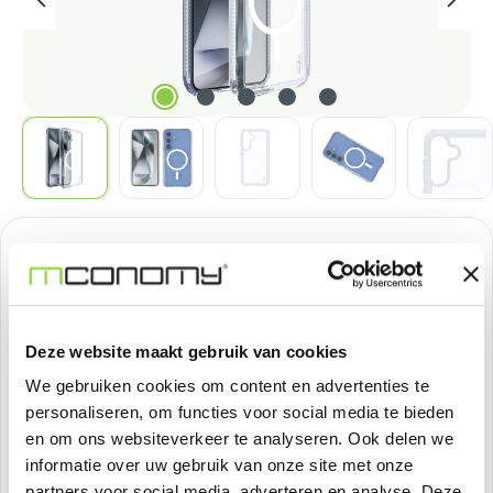
Normale prijs:
€ 37,18
Prijzen excl. BTW
Deze website maakt gebruik van cookies
Producthoeveelheid: Voer de gewenste h
Bestel nu
We gebruiken cookies om content en advertenties te
personaliseren, om functies voor social media te bieden
Productnummer:
SOSIMP0134
en om ons websiteverkeer te analyseren. Ook delen we
informatie over uw gebruik van onze site met onze
Voorraad:
>100
partners voor social media, adverteren en analyse. Deze