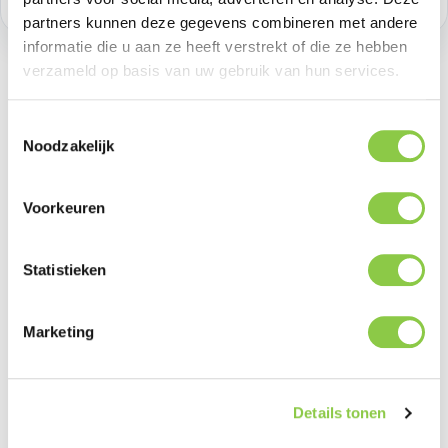
partners kunnen deze gegevens combineren met andere
informatie die u aan ze heeft verstrekt of die ze hebben
verzameld op basis van uw gebruik van hun services.
Toestemmingsselectie
Beschrijving
Noodzakelijk
Ontdek de Defend Heavy Impact Hoes voor de
Samsung Galaxy S25, ontworpen om je toestel
Voorkeuren
ultieme bescherming te bieden. De Def…
Meer
Statistieken
Marketing
Productgalerij overslaan
Related
Details tonen