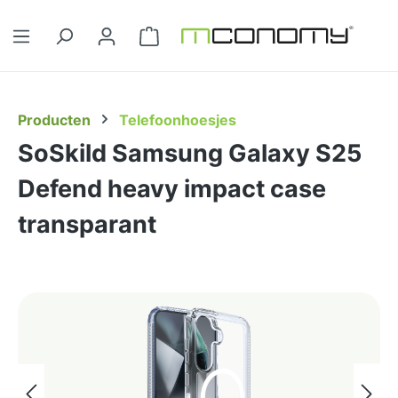
Ga naar de hoofdinhoud
Winkelwagentje bevat 0 artikelen. 
Producten
Telefoonhoesjes
SoSkild Samsung Galaxy S25
Defend heavy impact case
transparant
Afbeeldingengalerij overslaan