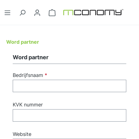
Ga naar de hoofdinhoud
Winkelwagentje bevat 0 artikelen. 
Word partner
Word partner
Bedrijfsnaam
*
KVK nummer
Website