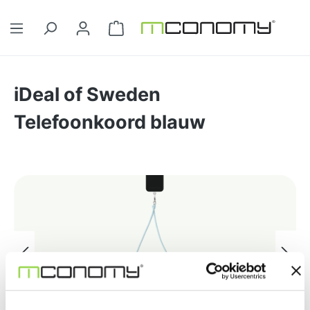
Ga naar de hoofdinhoud
Winkelwagentje bevat 0 artikelen. 
iDeal of Sweden
Telefoonkoord blauw
Afbeeldingengalerij overslaan