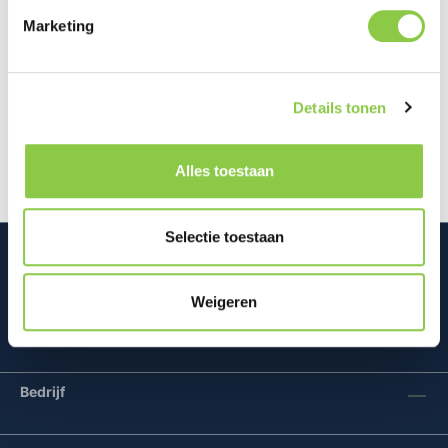
Marketing
Beschrijving
Met deze iDeal of Sweden Phone Strap heb je je
Details tonen
telefoon altijd binnen handbereik. Deze strap is
geschikt voor vrijwel alle s…
Meer
Alles toestaan
Selectie toestaan
Weigeren
Mconomy BV
Bedrijf