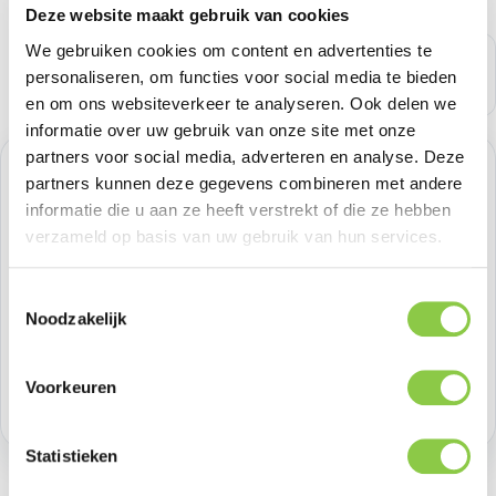
Deze website maakt gebruik van cookies
We gebruiken cookies om content en advertenties te
personaliseren, om functies voor social media te bieden
en om ons websiteverkeer te analyseren. Ook delen we
informatie over uw gebruik van onze site met onze
partners voor social media, adverteren en analyse. Deze
Normale prijs:
€ 16,52
partners kunnen deze gegevens combineren met andere
informatie die u aan ze heeft verstrekt of die ze hebben
Prijzen excl. BTW
verzameld op basis van uw gebruik van hun services.
Producthoeveelheid: Voer de gewenste h
Toestemmingsselectie
Bestel nu
Noodzakelijk
Productnummer:
IDCDS-508
Voorkeuren
Voorraad:
18
Statistieken