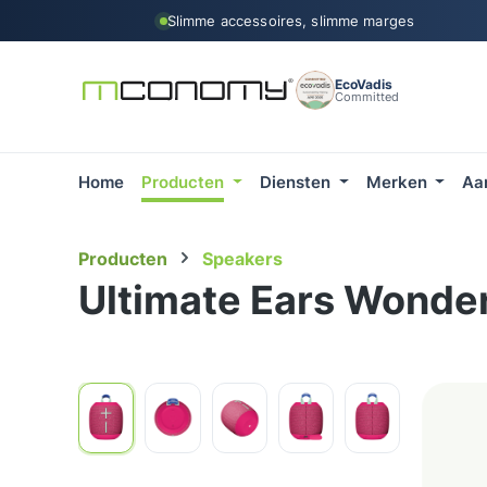
Slimme accessoires, slimme marges
 naar de hoofdinhoud
Ga naar de zoekopdracht
Ga naar de hoofdnavigatie
EcoVadis
Committed
Home
Producten
Diensten
Merken
Aa
Producten
Speakers
Ultimate Ears Wonde
Afbeeldingengalerij overslaan