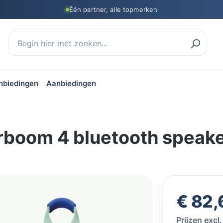
Één partner, alle topmerken
nbiedingen
Aanbiedingen
rboom 4 bluetooth speake
Normale prij
€ 82,
Prijzen exc