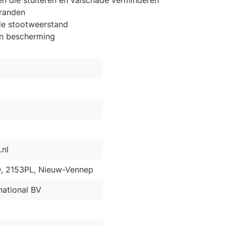
 die stuiteren en valschade verminderen
 randen
de stootweerstand
in bescherming
nl
0, 2153PL, Nieuw-Vennep
ational BV