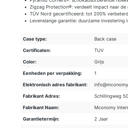
Pyramid Corners®: schokabsorberende hoeken
Zigzag Protection®: verdeelt impact naar de
TÜV Nord gecertificeerd: tot 200% verbeter
Levenslange garantie: duurzame investering 
Case type:
Back case
Certificaten:
TUV
Color:
Grijs
Eenheden per verpakking:
1
Elektronisch adres fabrikant:
info@mconomy.
Fabrikant Adres:
Schillingweg 5
Fabrikant Naam:
Mconomy Intern
Garantietermijn:
2 Jaar