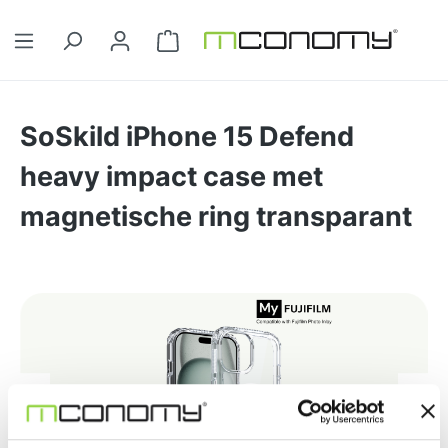
Ga naar de hoofdinhoud
Winkelwagentje bevat 0 artikelen. 
SoSkild iPhone 15 Defend
heavy impact case met
magnetische ring transparant
Afbeeldingengalerij overslaan