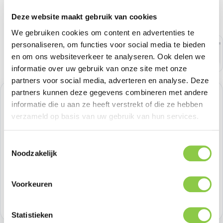
Deze website maakt gebruik van cookies
We gebruiken cookies om content en advertenties te
personaliseren, om functies voor social media te bieden
en om ons websiteverkeer te analyseren. Ook delen we
informatie over uw gebruik van onze site met onze
partners voor social media, adverteren en analyse. Deze
partners kunnen deze gegevens combineren met andere
Normale prijs:
€ 37,18
informatie die u aan ze heeft verstrekt of die ze hebben
verzameld op basis van uw gebruik van hun services.
Prijzen excl. BTW
Toestemmingsselectie
Producthoeveelheid: Voer de gewenste h
Noodzakelijk
Bestel nu
Productnummer:
SOSIMP0112
Voorkeuren
Voorraad:
>100
Statistieken