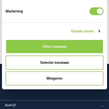
Marketing
Beschrijving
Ontdek de Defend Heavy Impact Hoes voor de
Details tonen
iPhone 15, ontworpen om je toestel de ultieme
bescherming te geven. De Defend is…
Meer
Alles toestaan
Selectie toestaan
Weigeren
Mconomy BV
Bedrijf