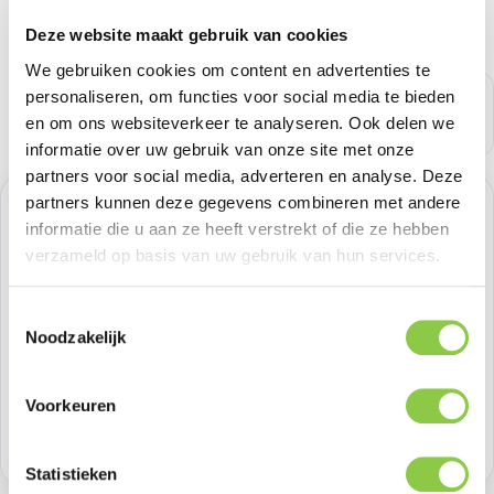
Deze website maakt gebruik van cookies
We gebruiken cookies om content en advertenties te
personaliseren, om functies voor social media te bieden
en om ons websiteverkeer te analyseren. Ook delen we
informatie over uw gebruik van onze site met onze
partners voor social media, adverteren en analyse. Deze
partners kunnen deze gegevens combineren met andere
Normale prijs:
€ 20,65
informatie die u aan ze heeft verstrekt of die ze hebben
verzameld op basis van uw gebruik van hun services.
Prijzen excl. BTW
Toestemmingsselectie
Producthoeveelheid: Voer de gewenste h
Bestel nu
Noodzakelijk
Productnummer:
SS-ODIDO-BLUE
Voorkeuren
Voorraad:
7
Statistieken