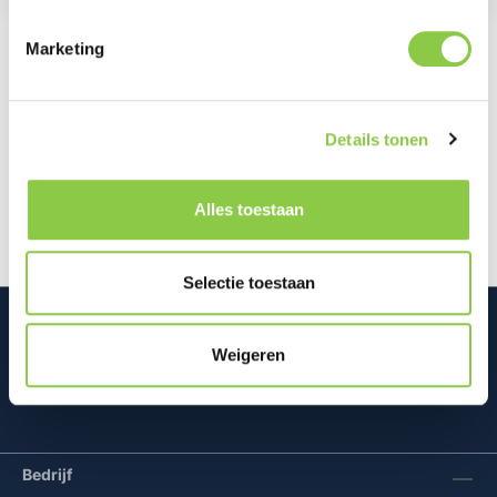
Marketing
Beschrijving
De Klik&Klaar hoezen voor de nieuwe Odido
Details tonen
Klik&Klaar modem zijn ontworpen door een
samenwerking tussen Studio Truly…
Meer
Alles toestaan
Selectie toestaan
Weigeren
Mconomy BV
Bedrijf