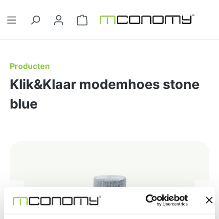
Ga naar de hoofdinhoud
Winkelwagentje bevat 0 artikelen. 
Producten
Klik&Klaar modemhoes stone
blue
Afbeeldingengalerij overslaan