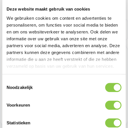
Deze website maakt gebruik van cookies
We gebruiken cookies om content en advertenties te
personaliseren, om functies voor social media te bieden
en om ons websiteverkeer te analyseren. Ook delen we
informatie over uw gebruik van onze site met onze
partners voor social media, adverteren en analyse. Deze
partners kunnen deze gegevens combineren met andere
Normale prijs:
€ 20,65
informatie die u aan ze heeft verstrekt of die ze hebben
verzameld op basis van uw gebruik van hun services.
Prijzen excl. BTW
Toestemmingsselectie
Producthoeveelheid: Voer de gewenste h
Bestel nu
Noodzakelijk
Productnummer:
SS-ODIDO-CHARCOAL
Voorkeuren
Voorraad:
>100
Statistieken