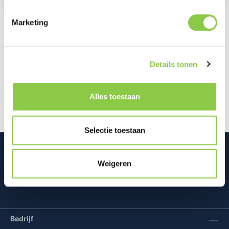
Marketing
Beschrijving
De Klik&Klaar hoezen voor de nieuwe Odido
Details tonen
Klik&Klaar modem zijn ontworpen door een
samenwerking tussen Studio Truly…
Meer
Alles toestaan
Selectie toestaan
Weigeren
Mconomy BV
Bedrijf