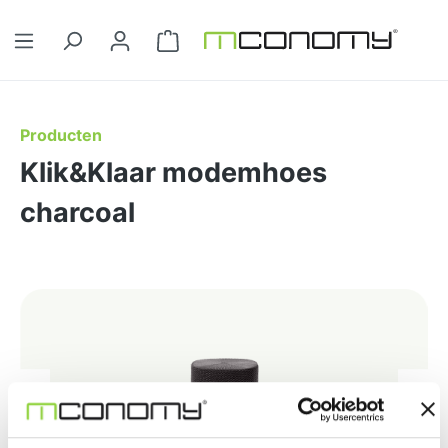
Ga naar de hoofdinhoud
Winkelwagentje bevat 0 artikelen. 
Producten
Klik&Klaar modemhoes
charcoal
Afbeeldingengalerij overslaan