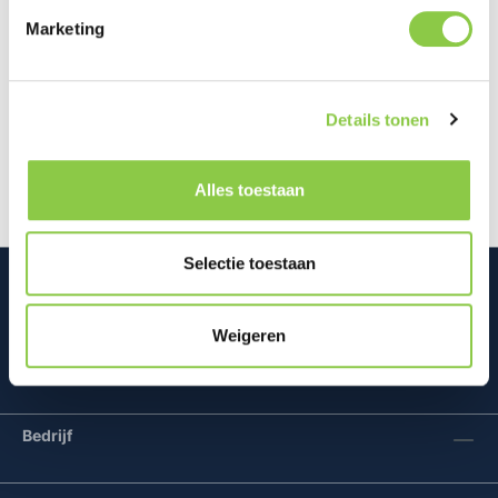
Marketing
Beschrijving
Opvallend geluid voor elk avontuurJouw avontuur.
Details tonen
Jouw soundtrack. De opvallende JBL Flip 6 levert
krachtige en heldere JBL O…
Meer
Alles toestaan
Selectie toestaan
Weigeren
Mconomy BV
Bedrijf