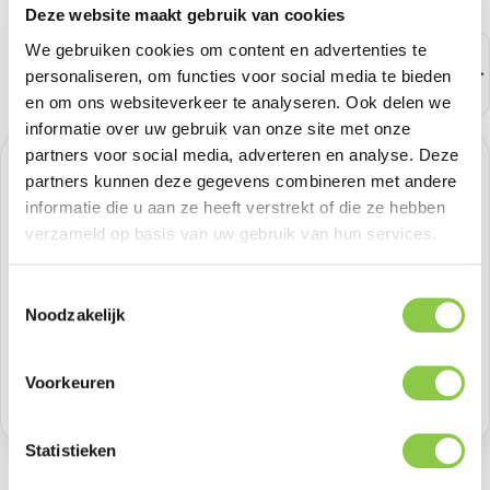
Deze website maakt gebruik van cookies
We gebruiken cookies om content en advertenties te
personaliseren, om functies voor social media te bieden
en om ons websiteverkeer te analyseren. Ook delen we
informatie over uw gebruik van onze site met onze
partners voor social media, adverteren en analyse. Deze
Normale prijs:
€ 114,88
partners kunnen deze gegevens combineren met andere
informatie die u aan ze heeft verstrekt of die ze hebben
Prijzen excl. BTW
verzameld op basis van uw gebruik van hun services.
Producthoeveelheid: Voer de gewenste h
Toestemmingsselectie
Bestel nu
Noodzakelijk
Productnummer:
JBLFLIP6BLKEU
Voorkeuren
Voorraad:
46
Statistieken