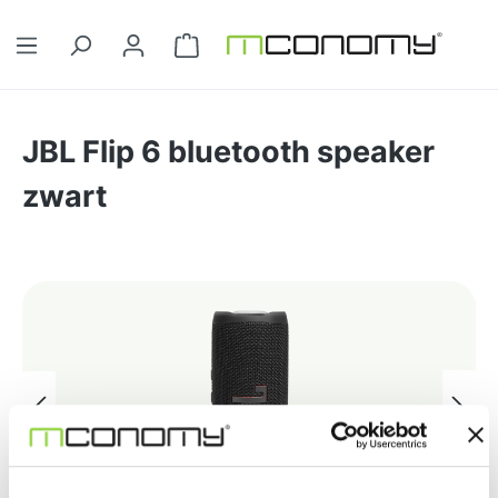
Ga naar de hoofdinhoud
Winkelwagentje bevat 0 artikelen. 
JBL Flip 6 bluetooth speaker
zwart
Afbeeldingengalerij overslaan