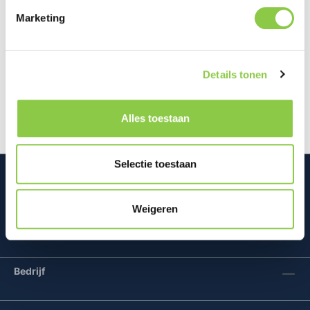
Marketing
Beschrijving
De Golla Neoprene Laptop Sleeve biedt niet alleen
Details tonen
bescherming voor je laptop, maar ook voor je
dagelijkse essentials. Met ee…
Meer
Alles toestaan
Selectie toestaan
Weigeren
Mconomy BV
Bedrijf