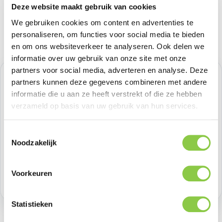
Deze website maakt gebruik van cookies
We gebruiken cookies om content en advertenties te
personaliseren, om functies voor social media te bieden
en om ons websiteverkeer te analyseren. Ook delen we
informatie over uw gebruik van onze site met onze
partners voor social media, adverteren en analyse. Deze
Normale prijs:
€ 33,05
partners kunnen deze gegevens combineren met andere
informatie die u aan ze heeft verstrekt of die ze hebben
Prijzen excl. BTW
verzameld op basis van uw gebruik van hun services.
Producthoeveelheid: Voer de gewenste h
Toestemmingsselectie
Bestel nu
Noodzakelijk
Productnummer:
GOL601670
Voorkeuren
Voorraad:
19
Statistieken