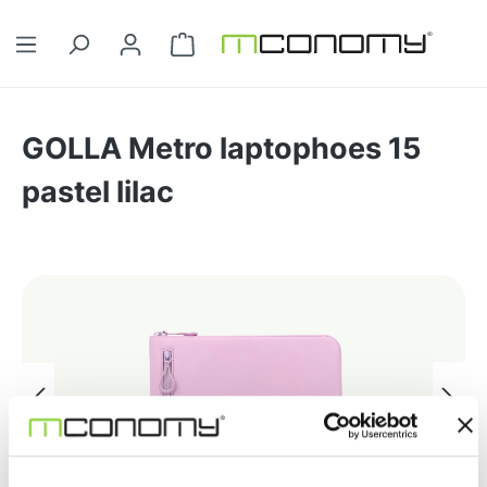
Ga naar de hoofdinhoud
Winkelwagentje bevat 0 artikelen. 
GOLLA Metro laptophoes 15
pastel lilac
Afbeeldingengalerij overslaan