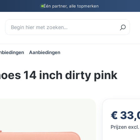
Één partner, alle topmerken
nbiedingen
Aanbiedingen
es 14 inch dirty pink
Normale prij
€ 33,
Prijzen exc