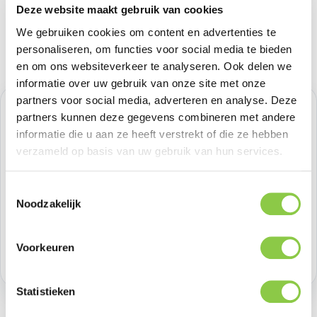
Deze website maakt gebruik van cookies
We gebruiken cookies om content en advertenties te
personaliseren, om functies voor social media te bieden
en om ons websiteverkeer te analyseren. Ook delen we
informatie over uw gebruik van onze site met onze
partners voor social media, adverteren en analyse. Deze
Normale prijs:
€ 33,05
partners kunnen deze gegevens combineren met andere
informatie die u aan ze heeft verstrekt of die ze hebben
Prijzen excl. BTW
verzameld op basis van uw gebruik van hun services.
Producthoeveelheid: Voer de gewenste h
Toestemmingsselectie
Bestel nu
Noodzakelijk
Productnummer:
GOL601656
Voorkeuren
Voorraad:
20
Statistieken