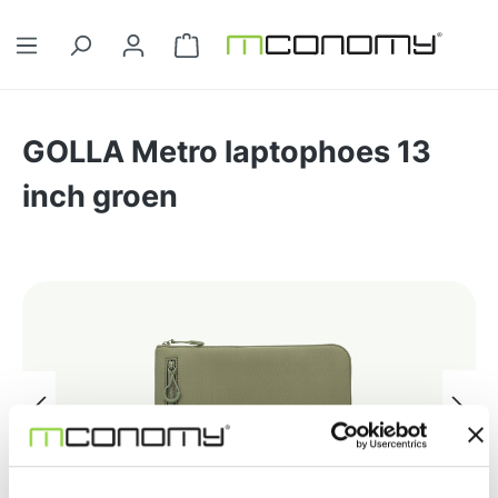
Ga naar de hoofdinhoud
Winkelwagentje bevat 0 artikelen. 
GOLLA Metro laptophoes 13
inch groen
Afbeeldingengalerij overslaan