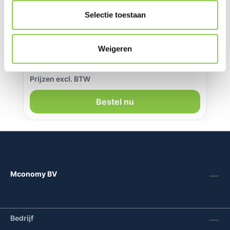
Selectie toestaan
Favolt Site:2 Space Grey
Weigeren
Normale prijs:
€ 57,85
Prijzen excl. BTW
Bestel nu
Mconomy BV
Bedrijf