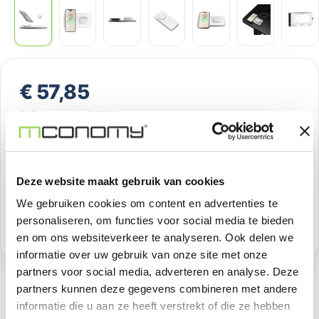
Normale prijs:
€ 57,85
Prijzen excl. BTW
Producthoeveelheid: Voer de gewenste h
Bestel nu
Deze website maakt gebruik van cookies
Productnummer:
FV25789295
We gebruiken cookies om content en advertenties te
personaliseren, om functies voor social media te bieden
Voorraad:
9
en om ons websiteverkeer te analyseren. Ook delen we
informatie over uw gebruik van onze site met onze
partners voor social media, adverteren en analyse. Deze
partners kunnen deze gegevens combineren met andere
informatie die u aan ze heeft verstrekt of die ze hebben