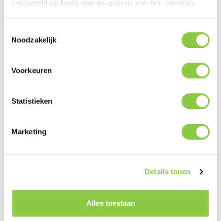
verzameld op basis van uw gebruik van hun services.
Beschrijving
MagSafe Compatibel Dankzij de verhoogde
Toestemmingsselectie
MagSafe oplaadpuck kun je je vingers om je
Noodzakelijk
apparaat wikkelen om het gemakkelijk op t…
Meer
Voorkeuren
Statistieken
Productgalerij overslaan
Related
Marketing
Details tonen
Alles toestaan