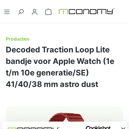
Ga naar de hoofdinhoud
Winkelwagentje bevat 0 artikelen. 
Producten
Decoded Traction Loop Lite
bandje voor Apple Watch (1e
t/m 10e generatie/SE)
41/40/38 mm astro dust
Afbeeldingengalerij overslaan