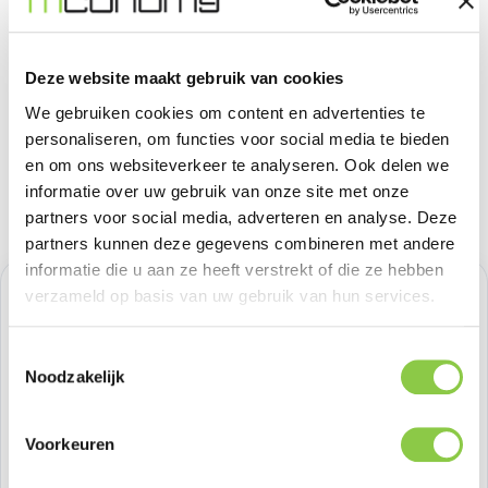
Deze website maakt gebruik van cookies
We gebruiken cookies om content en advertenties te
personaliseren, om functies voor social media te bieden
en om ons websiteverkeer te analyseren. Ook delen we
informatie over uw gebruik van onze site met onze
partners voor social media, adverteren en analyse. Deze
partners kunnen deze gegevens combineren met andere
informatie die u aan ze heeft verstrekt of die ze hebben
verzameld op basis van uw gebruik van hun services.
Normale prijs:
€ 33,05
Prijzen excl. BTW
Toestemmingsselectie
Noodzakelijk
Producthoeveelheid: Voer de gewenste h
Bestel nu
Voorkeuren
Productnummer:
DECD24AWS41TSL4SAD