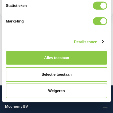
Statistieken
Voorraad:
3
Marketing
Details tonen
Beschrijving
De Decoded Traction Loop Strap Lite is ontwikkeld
met oog voor comfort en functionaliteit. Het zachte
Alles toestaan
siliconenmateriaal voe…
Meer
Selectie toestaan
Weigeren
Mconomy BV