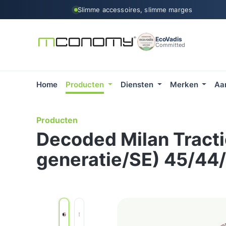
Slimme accessoires, slimme marges
 naar de hoofdinhoud
Ga naar de zoekopdracht
Ga naar de hoofdnavigatie
EcoVadis
Committed
Home
Producten
Diensten
Merken
Aa
Producten
Decoded Milan Tracti
generatie/SE) 45/44
Afbeeldingengalerij overslaan