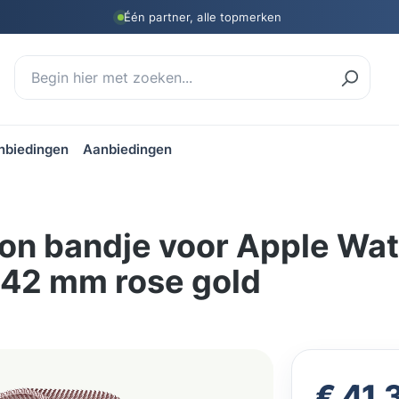
Één partner, alle topmerken
nbiedingen
Aanbiedingen
on bandje voor Apple Wat
/42 mm rose gold
Verkoopprijs
€ 41,