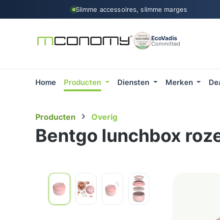
Slimme accessoires, slimme marges
 naar de hoofdinhoud
Ga naar de zoekopdracht
Ga naar de hoofdnavigatie
EcoVadis
Committed
Home
Producten
Diensten
Merken
De
Producten
Overig
Bentgo lunchbox roz
Afbeeldingengalerij overslaan