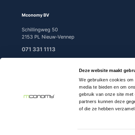
Mconomy BV
Schillingweg 50
2153 PL Nieuw-Vennep
071 331 1113
Deze website maakt gebru
We gebruiken cookies om c
2025 Mconomy all rights reserved
media te bieden en om ons
gebruik van onze site met
partners kunnen deze gege
of die ze hebben verzamel
Alle prijzen excl. 