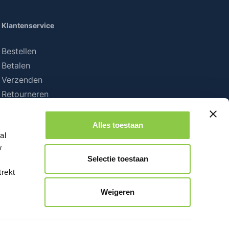
Klantenservice
Bestellen
Betalen
Verzenden
Retourneren
Alles toestaan
al
w
Selectie toestaan
trekt
Weigeren
iet anders vermeld.