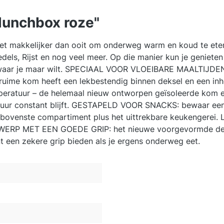
lunchbox roze"
t makkelijker dan ooit om onderweg warm en koud te eten
dels, Rijst en nog veel meer. Op die manier kun je geniete
 en waar je maar wilt. SPECIAAL VOOR VLOEIBARE MAALTIJDEN
ruime kom heeft een lekbestendig binnen deksel en een i
ratuur – de helemaal nieuw ontworpen geïsoleerde kom en
 uur constant blijft. GESTAPELD VOOR SNACKS: bewaar een 
bovenste compartiment plus het uittrekbare keukengerei. 
ONTWERP MET EEN GOEDE GRIP: het nieuwe voorgevormde de
t een zekere grip bieden als je ergens onderweg eet.