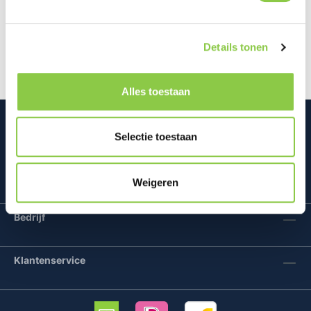
Onze nieuwe en verbeterde Bentgo Bowl maakt het
makkelijker dan ooit om onderweg warm en koud te
eten. Dit totaalconcept zor…
Meer
Details tonen
Alles toestaan
Selectie toestaan
Mconomy BV
Weigeren
Bedrijf
Klantenservice