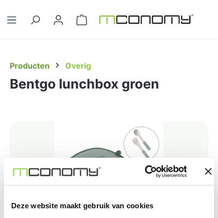
Ga naar de hoofdinhoud
Winkelwagentje bevat 0 artikelen. 
Producten
Overig
Bentgo lunchbox groen
Afbeeldingengalerij overslaan
Deze website maakt gebruik van cookies