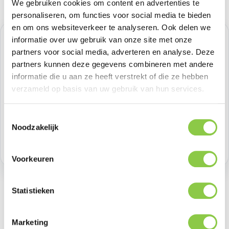
We gebruiken cookies om content en advertenties te
personaliseren, om functies voor social media te bieden
en om ons websiteverkeer te analyseren. Ook delen we
informatie over uw gebruik van onze site met onze
Normale prijs:
€ 15,70
partners voor social media, adverteren en analyse. Deze
Prijzen excl. BTW
partners kunnen deze gegevens combineren met andere
informatie die u aan ze heeft verstrekt of die ze hebben
verzameld op basis van uw gebruik van hun services.
Producthoeveelheid: Voer de gewenste h
Bestel nu
Toestemmingsselectie
Productnummer:
BGOINT-BGOBL2-KG
Noodzakelijk
Voorraad:
63
Voorkeuren
Statistieken
Beschrijving
Marketing