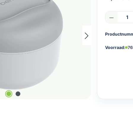
Product
Productnum
Voorraad:
76