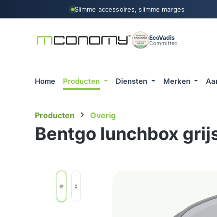
Slimme accessoires, slimme marges
 naar de hoofdinhoud
Ga naar de zoekopdracht
Ga naar de hoofdnavigatie
EcoVadis
Committed
Home
Producten
Diensten
Merken
Aa
Producten
Overig
Bentgo lunchbox grij
Afbeeldingengalerij overslaan