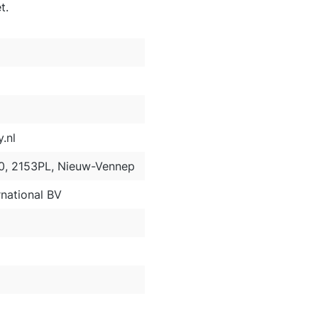
t.
.nl
50, 2153PL, Nieuw-Vennep
national BV