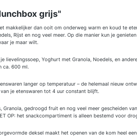
lunchbox grijs"
t makkelijker dan ooit om onderweg warm en koud te eten
dels, Rijst en nog veel meer. Op die manier kun je geniete
waar je maar wilt.
ievelingssoep, Yoghurt met Granola, Noedels, en andere
 ca. 600 ml.
swaren langer op temperatuur – de helemaal nieuw ontwo
an je etenswaren tot 4 uur constant blijft.
ranola, gedroogd fruit en nog veel meer gescheiden van 
ET OP: het snackcompartiment is alleen bestemd voor droge
evormde deksel maakt het openen van de kom heel eenvou