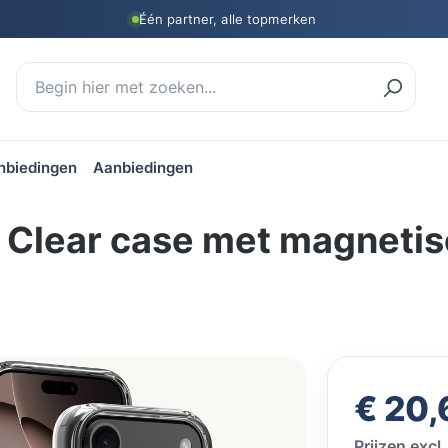
Één partner, alle topmerken
nbiedingen
Aanbiedingen
o Clear case met magnetis
Verkoopprijs
€ 20,
Prijzen exc