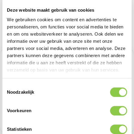
Deze website maakt gebruik van cookies
We gebruiken cookies om content en advertenties te
personaliseren, om functies voor social media te bieden
en om ons websiteverkeer te analyseren. Ook delen we
informatie over uw gebruik van onze site met onze
partners voor social media, adverteren en analyse. Deze
partners kunnen deze gegevens combineren met andere
Verkoopprijs:
€ 20,65
%
informatie die u aan ze heeft verstrekt of die ze hebben
Normale prijs:
€ 20,65
(0.01% bespaard)
verzameld op basis van uw gebruik van hun services.
Prijzen excl. BTW
Toestemmingsselectie
Producthoeveelheid: Voer de gewenste h
Noodzakelijk
Bestel nu
Productnummer:
BEHBAC00169
Voorkeuren
Voorraad:
>100
Statistieken