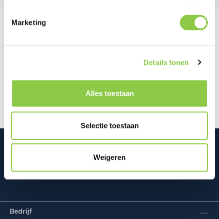
Marketing
Beschrijving
Bescherm je iPhone 17 met de BeHello Clear Case.
Details tonen
Dit transparante hoesje behoudt het stijlvolle design
van je telefoon terwi…
Meer
Alles toestaan
Selectie toestaan
Weigeren
Mconomy BV
Bedrijf