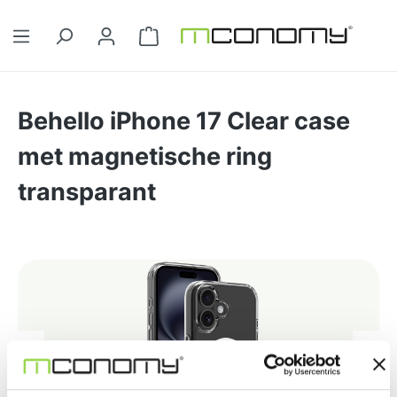
Ga naar de hoofdinhoud
Winkelwagentje bevat 0 artikelen. 
Behello iPhone 17 Clear case
met magnetische ring
transparant
Afbeeldingengalerij overslaan