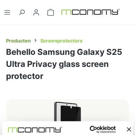
Ga naar de hoofdinhoud
Winkelwagentje bevat 0 artikelen. 
Producten
Screenprotectors
Behello Samsung Galaxy S25
Ultra Privacy glass screen
protector
Afbeeldingengalerij overslaan