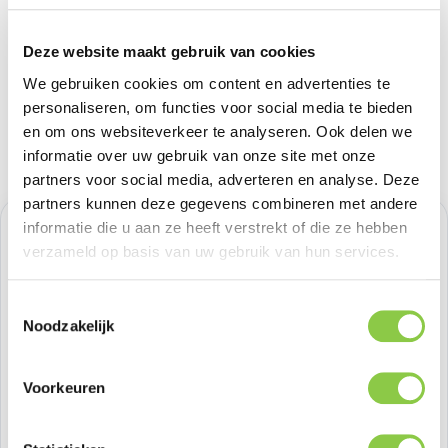
Deze website maakt gebruik van cookies
We gebruiken cookies om content en advertenties te
personaliseren, om functies voor social media te bieden
en om ons websiteverkeer te analyseren. Ook delen we
informatie over uw gebruik van onze site met onze
partners voor social media, adverteren en analyse. Deze
partners kunnen deze gegevens combineren met andere
informatie die u aan ze heeft verstrekt of die ze hebben
Normale prijs:
€ 24,79
verzameld op basis van uw gebruik van hun services.
Prijzen excl. BTW
Toestemmingsselectie
Noodzakelijk
Producthoeveelheid: Voer de gewenste h
Bestel nu
Voorkeuren
Productnummer:
BEHTEM00348
Voorraad:
48