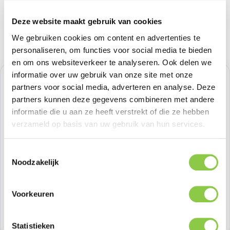
Deze website maakt gebruik van cookies
We gebruiken cookies om content en advertenties te
personaliseren, om functies voor social media te bieden
en om ons websiteverkeer te analyseren. Ook delen we
informatie over uw gebruik van onze site met onze
Normale prijs:
€ 20,65
partners voor social media, adverteren en analyse. Deze
partners kunnen deze gegevens combineren met andere
Prijzen excl. BTW
informatie die u aan ze heeft verstrekt of die ze hebben
verzameld op basis van uw gebruik van hun services.
Beschikbaar, levertijd: 1-3 dagen
Toestemmingsselectie
Producthoeveelheid: Voer de gewenste h
Noodzakelijk
Bestel nu
Voorkeuren
Productnummer:
BEHTEM00299
Voorraad:
>100
Statistieken