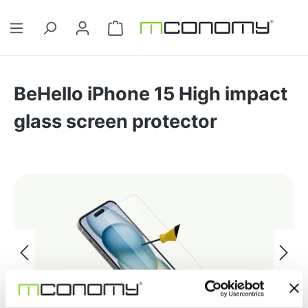
Ga naar de hoofdinhoud
Winkelwagentje bevat 0 artikelen. 
BeHello iPhone 15 High impact
glass screen protector
Afbeeldingengalerij overslaan