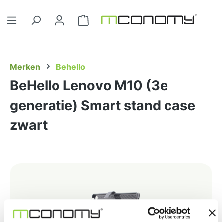
Ga naar de hoofdinhoud
Winkelwagentje bevat 0 artikelen. 
Merken
Behello
BeHello Lenovo M10 (3e
generatie) Smart stand case
zwart
Afbeeldingengalerij overslaan