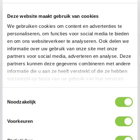
Deze website maakt gebruik van cookies
We gebruiken cookies om content en advertenties te
personaliseren, om functies voor social media te bieden
en om ons websiteverkeer te analyseren. Ook delen we
informatie over uw gebruik van onze site met onze
partners voor social media, adverteren en analyse. Deze
partners kunnen deze gegevens combineren met andere
informatie die u aan ze heeft verstrekt of die ze hebben
Normale prijs:
€ 24,79
verzameld op basis van uw gebruik van hun services.
Prijzen excl. BTW
Toestemmingsselectie
Noodzakelijk
Producthoeveelheid: Voer de gewenste h
Bestel nu
Voorkeuren
Productnummer:
BEHTFC00082
Voorraad:
>100