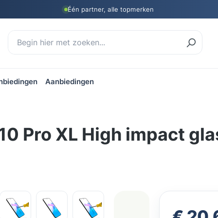
Één partner, alle topmerken
nbiedingen
Aanbiedingen
 10 Pro XL High impact gl
Verkoopprijs
€ 20,