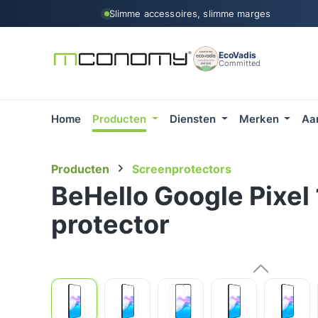
Slimme accessoires, slimme marges
 naar de hoofdinhoud
Ga naar de zoekopdracht
Ga naar de hoofdnavigatie
EcoVadis
Committed
Home
Producten
Diensten
Merken
Aa
Producten
Screenprotectors
BeHello Google Pixel
protector
Afbeeldingengalerij overslaan