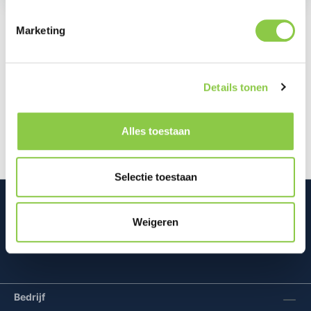
Marketing
Beschrijving
Dit hoesje van Apple is dun en licht, en ligt prettig in
Details tonen
de hand. De prachtige kleur van je iPhone 16 is
goed zichtbaar, ter…
Meer
Alles toestaan
Selectie toestaan
Weigeren
Mconomy BV
Bedrijf