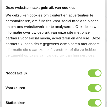
Deze website maakt gebruik van cookies
We gebruiken cookies om content en advertenties te
personaliseren, om functies voor social media te bieden
en om ons websiteverkeer te analyseren. Ook delen we
informatie over uw gebruik van onze site met onze
partners voor social media, adverteren en analyse. Deze
partners kunnen deze gegevens combineren met andere
Normale prijs:
€ 49,58
informatie die u aan ze heeft verstrekt of die ze hebben
verzameld op basis van uw gebruik van hun services.
Prijzen excl. BTW
Toestemmingsselectie
Producthoeveelheid: Voer de gewenste h
Bestel nu
Noodzakelijk
Productnummer:
APPMA6A4ZMA
Voorkeuren
Voorraad:
1
Statistieken