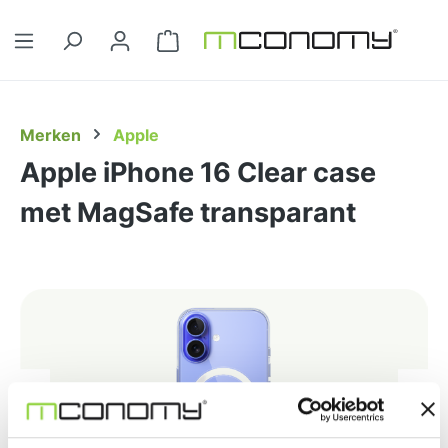
Ga naar de hoofdinhoud
Winkelwagentje bevat 0 artikelen. 
Merken
Apple
Apple iPhone 16 Clear case
met MagSafe transparant
Afbeeldingengalerij overslaan