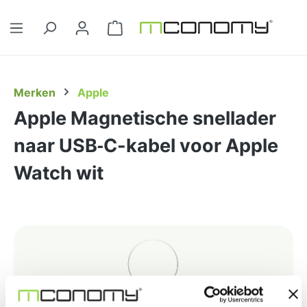
Ga naar de hoofdinhoud
Winkelwagentje bevat 0 artikelen. 
Merken
Apple
Apple Magnetische snellader
naar USB‑C-kabel voor Apple
Watch wit
Afbeeldingengalerij overslaan