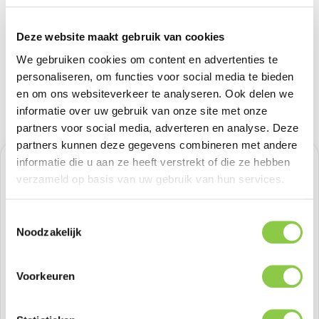
Deze website maakt gebruik van cookies
We gebruiken cookies om content en advertenties te
personaliseren, om functies voor social media te bieden
en om ons websiteverkeer te analyseren. Ook delen we
informatie over uw gebruik van onze site met onze
partners voor social media, adverteren en analyse. Deze
partners kunnen deze gegevens combineren met andere
informatie die u aan ze heeft verstrekt of die ze hebben
Normale prijs:
€ 28,92
verzameld op basis van uw gebruik van hun services.
Prijzen excl. BTW
Toestemmingsselectie
Noodzakelijk
Producthoeveelheid: Voer de gewenste h
Bestel nu
Voorkeuren
Productnummer:
APPMLWJ3ZMA
Voorraad:
1