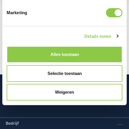
Marketing
Beschrijving
Bescherm je Samsung Galaxy Fold6 met de Kindsuit
Details tonen
Case, die zowel stijl als duurzaamheid biedt. Deze
case is ontworpen om je…
Meer
Alles toestaan
Selectie toestaan
Weigeren
Mconomy BV
Bedrijf