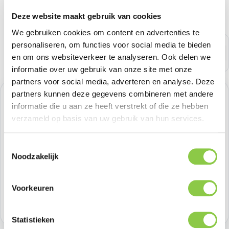
Deze website maakt gebruik van cookies
We gebruiken cookies om content en advertenties te
personaliseren, om functies voor social media te bieden
en om ons websiteverkeer te analyseren. Ook delen we
informatie over uw gebruik van onze site met onze
partners voor social media, adverteren en analyse. Deze
partners kunnen deze gegevens combineren met andere
Normale prijs:
€ 66,11
informatie die u aan ze heeft verstrekt of die ze hebben
verzameld op basis van uw gebruik van hun services.
Prijzen excl. BTW
Toestemmingsselectie
Producthoeveelheid: Voer de gewenste h
Bestel nu
Noodzakelijk
Productnummer:
SAMEF-VF956PAEGWW
Voorkeuren
Voorraad:
Niet op voorraad
Statistieken