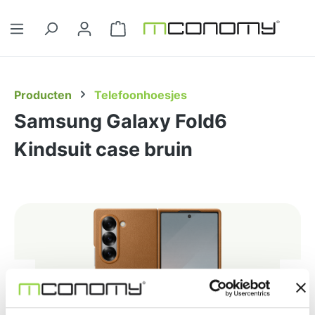
Ga naar de hoofdinhoud
Winkelwagentje bevat 0 artikelen. 
Producten
Telefoonhoesjes
Samsung Galaxy Fold6
Kindsuit case bruin
Afbeeldingengalerij overslaan