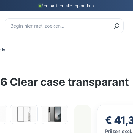
Één partner, alle topmerken
als
6 Clear case transparant
Normale prij
€ 41,
Prijzen exc