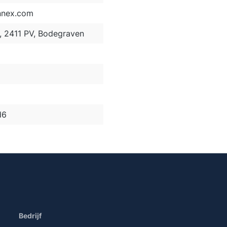
nnex.com
2, 2411 PV, Bodegraven
d6
Bedrijf