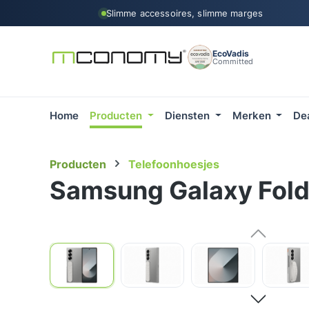
Slimme accessoires, slimme marges
 naar de hoofdinhoud
Ga naar de zoekopdracht
Ga naar de hoofdnavigatie
EcoVadis
Committed
Home
Producten
Diensten
Merken
De
Producten
Telefoonhoesjes
Samsung Galaxy Fold
Afbeeldingengalerij overslaan