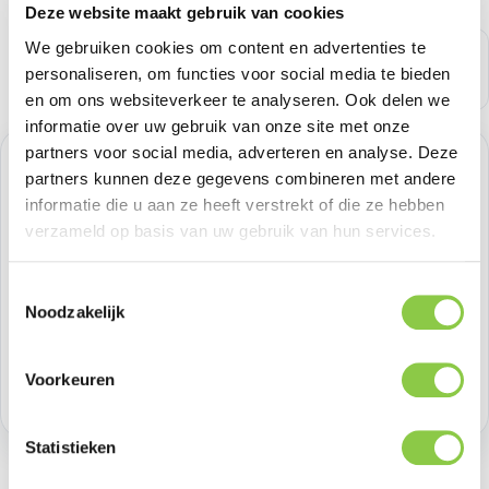
Deze website maakt gebruik van cookies
We gebruiken cookies om content en advertenties te
personaliseren, om functies voor social media te bieden
en om ons websiteverkeer te analyseren. Ook delen we
informatie over uw gebruik van onze site met onze
partners voor social media, adverteren en analyse. Deze
Normale prijs:
€ 20,65
partners kunnen deze gegevens combineren met andere
informatie die u aan ze heeft verstrekt of die ze hebben
Prijzen excl. BTW
verzameld op basis van uw gebruik van hun services.
Producthoeveelheid: Voer de gewenste h
Bestel nu
Toestemmingsselectie
Noodzakelijk
Productnummer:
SS-ODIDO-GREEN
Voorkeuren
Voorraad:
44
Statistieken