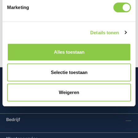
Marketing
Beschrijving
De Klik&Klaar hoezen voor de nieuwe Odido
Details tonen
Klik&Klaar modem zijn ontworpen door een
samenwerking tussen Studio Truly…
Meer
Alles toestaan
Selectie toestaan
Weigeren
Mconomy BV
Bedrijf