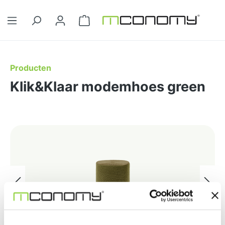
Ga naar de hoofdinhoud
Winkelwagentje bevat 0 artikelen. 
Producten
Klik&Klaar modemhoes green
Afbeeldingengalerij overslaan