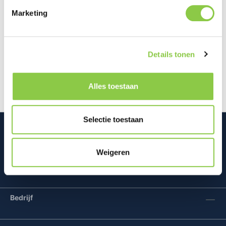
Marketing
Beschrijving
De Golla Neoprene Laptop Sleeve biedt niet alleen
Details tonen
bescherming voor je laptop, maar ook voor je
dagelijkse essentials. Met ee…
Meer
Alles toestaan
Selectie toestaan
Weigeren
Mconomy BV
Bedrijf