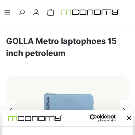
Ga naar de hoofdinhoud
Winkelwagentje bevat 0 artikelen. 
GOLLA Metro laptophoes 15
inch petroleum
Afbeeldingengalerij overslaan