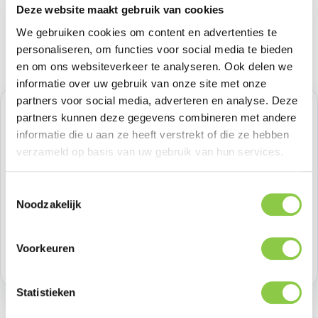
Deze website maakt gebruik van cookies
We gebruiken cookies om content en advertenties te
personaliseren, om functies voor social media te bieden
en om ons websiteverkeer te analyseren. Ook delen we
informatie over uw gebruik van onze site met onze
partners voor social media, adverteren en analyse. Deze
Normale prijs:
€ 33,05
partners kunnen deze gegevens combineren met andere
informatie die u aan ze heeft verstrekt of die ze hebben
Prijzen excl. BTW
verzameld op basis van uw gebruik van hun services.
Producthoeveelheid: Voer de gewenste h
Toestemmingsselectie
Bestel nu
Noodzakelijk
Productnummer:
GOL601655
Voorkeuren
Voorraad:
20
Statistieken