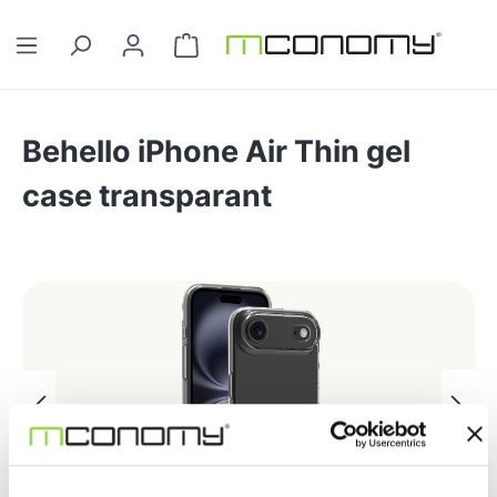
Ga naar de hoofdinhoud
Winkelwagentje bevat 0 artikelen. 
Behello iPhone Air Thin gel
case transparant
Afbeeldingengalerij overslaan