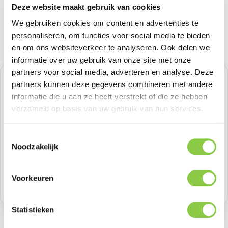
Deze website maakt gebruik van cookies
We gebruiken cookies om content en advertenties te
personaliseren, om functies voor social media te bieden
en om ons websiteverkeer te analyseren. Ook delen we
informatie over uw gebruik van onze site met onze
partners voor social media, adverteren en analyse. Deze
Normale prijs:
€ 16,52
partners kunnen deze gegevens combineren met andere
informatie die u aan ze heeft verstrekt of die ze hebben
Prijzen excl. BTW
verzameld op basis van uw gebruik van hun services.
Producthoeveelheid: Voer de gewenste h
Toestemmingsselectie
Bestel nu
Noodzakelijk
Productnummer:
BEHGEC00426
Voorkeuren
Voorraad:
>100
Statistieken