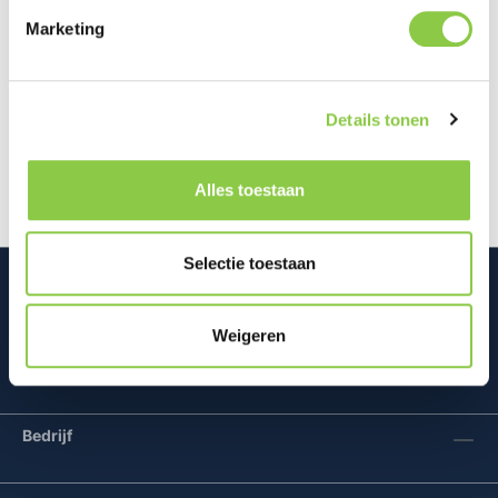
Marketing
Beschrijving
Dit flexibele Thin gel hoesje voor de iPhone Air is
Details tonen
vervaardigd uit gerecycled plastic, waardoor je
zowel je telefoon als he…
Meer
Alles toestaan
Selectie toestaan
Weigeren
Mconomy BV
Bedrijf