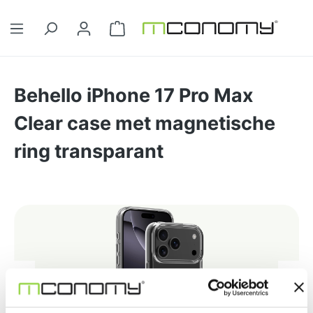
Ga naar de hoofdinhoud
Winkelwagentje bevat 0 artikelen. 
Behello iPhone 17 Pro Max
Clear case met magnetische
ring transparant
Afbeeldingengalerij overslaan