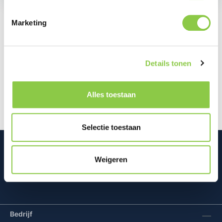
Marketing
Beschrijving
Bescherm je iPhone 17 Pro Max met de BeHello
Details tonen
Magsafe Clear Case. Dit transparante hoesje
behoudt het stijlvolle design van j…
Meer
Alles toestaan
Selectie toestaan
Weigeren
Mconomy BV
Bedrijf