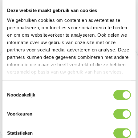
Deze website maakt gebruik van cookies
We gebruiken cookies om content en advertenties te
personaliseren, om functies voor social media te bieden
en om ons websiteverkeer te analyseren. Ook delen we
informatie over uw gebruik van onze site met onze
partners voor social media, adverteren en analyse. Deze
partners kunnen deze gegevens combineren met andere
Verkoopprijs:
€ 20,65
%
informatie die u aan ze heeft verstrekt of die ze hebben
Normale prijs:
€ 20,65
(0.01% bespaard)
verzameld op basis van uw gebruik van hun services.
Prijzen excl. BTW
Toestemmingsselectie
Producthoeveelheid: Voer de gewenste h
Noodzakelijk
Bestel nu
Productnummer:
BEHBAC00171
Voorkeuren
Voorraad:
>100
Statistieken