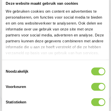
Deze website maakt gebruik van cookies
We gebruiken cookies om content en advertenties te
personaliseren, om functies voor social media te bieden
en om ons websiteverkeer te analyseren. Ook delen we
informatie over uw gebruik van onze site met onze
partners voor social media, adverteren en analyse. Deze
Normale prijs:
€ 16,52
partners kunnen deze gegevens combineren met andere
informatie die u aan ze heeft verstrekt of die ze hebben
Prijzen excl. BTW
verzameld op basis van uw gebruik van hun services.
Producthoeveelheid: Voer de gewenste h
Toestemmingsselectie
Bestel nu
Noodzakelijk
Productnummer:
BEHGEC00439
Voorkeuren
Voorraad:
>100
Statistieken