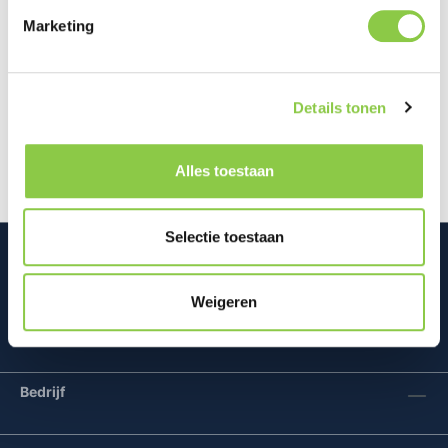
Marketing
Beschrijving
Dit flexibele Thin gel hoesje voor de Samsung
Details tonen
Galaxy S26 Ultra is vervaardigd uit gerecycled
plastic, waardoor je zowel je t…
Meer
Alles toestaan
Selectie toestaan
Weigeren
Mconomy BV
Bedrijf