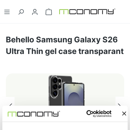
Ga naar de hoofdinhoud
Winkelwagentje bevat 0 artikelen. 
Behello Samsung Galaxy S26
Ultra Thin gel case transparant
Afbeeldingengalerij overslaan