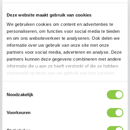
Deze website maakt gebruik van cookies
We gebruiken cookies om content en advertenties te
personaliseren, om functies voor social media te bieden
en om ons websiteverkeer te analyseren. Ook delen we
informatie over uw gebruik van onze site met onze
partners voor social media, adverteren en analyse. Deze
partners kunnen deze gegevens combineren met andere
informatie die u aan ze heeft verstrekt of die ze hebben
Normale prijs:
€ 24,79
verzameld op basis van uw gebruik van hun services.
Prijzen excl. BTW
Toestemmingsselectie
Noodzakelijk
Producthoeveelheid: Voer de gewenste h
Bestel nu
Voorkeuren
Productnummer:
BEHBAC00167
Voorraad:
>100