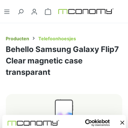
Ga naar de hoofdinhoud
Winkelwagentje bevat 0 artikelen. 
Producten
Telefoonhoesjes
Behello Samsung Galaxy Flip7
Clear magnetic case
transparant
Afbeeldingengalerij overslaan